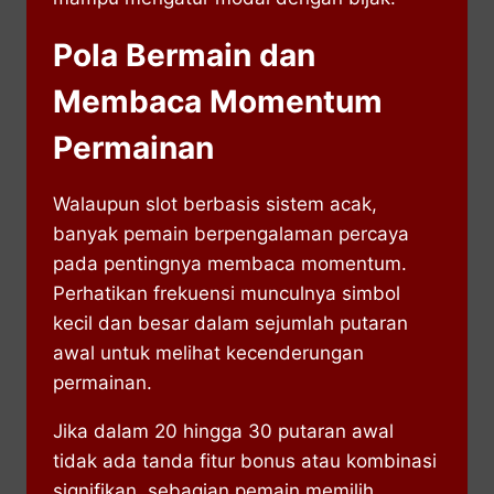
Pola Bermain dan
Membaca Momentum
Permainan
Walaupun slot berbasis sistem acak,
banyak pemain berpengalaman percaya
pada pentingnya membaca momentum.
Perhatikan frekuensi munculnya simbol
kecil dan besar dalam sejumlah putaran
awal untuk melihat kecenderungan
permainan.
Jika dalam 20 hingga 30 putaran awal
tidak ada tanda fitur bonus atau kombinasi
signifikan, sebagian pemain memilih