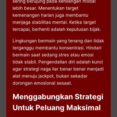
sering berujung pada kehilangan modal
lebih besar. Menentukan target
kemenangan harian juga membantu
menjaga stabilitas mental. Ketika target
tercapai, berhenti adalah keputusan bijak.
Lingkungan bermain yang tenang dan tidak
terganggu membantu konsentrasi. Hindari
bermain saat sedang stres atau emosi
tidak stabil. Pengendalian diri adalah kunci
agar strategi naga liar benar benar menjadi
alat menuju jackpot, bukan sekadar
dorongan emosional sesaat.
Menggabungkan Strategi
Untuk Peluang Maksimal