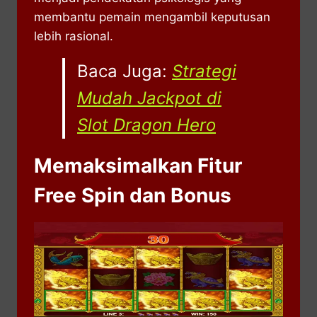
membantu pemain mengambil keputusan
lebih rasional.
Baca Juga:
Strategi
Mudah Jackpot di
Slot Dragon Hero
Memaksimalkan Fitur
Free Spin dan Bonus