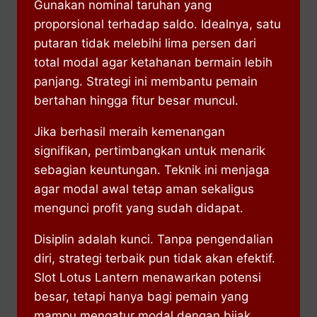
Gunakan nominal taruhan yang
proporsional terhadap saldo. Idealnya, satu
putaran tidak melebihi lima persen dari
total modal agar ketahanan bermain lebih
panjang. Strategi ini membantu pemain
bertahan hingga fitur besar muncul.
Jika berhasil meraih kemenangan
signifikan, pertimbangkan untuk menarik
sebagian keuntungan. Teknik ini menjaga
agar modal awal tetap aman sekaligus
mengunci profit yang sudah didapat.
Disiplin adalah kunci. Tanpa pengendalian
diri, strategi terbaik pun tidak akan efektif.
Slot Lotus Lantern menawarkan potensi
besar, tetapi hanya bagi pemain yang
mampu mengatur modal dengan bijak.