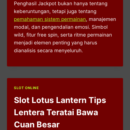
Penghasil Jackpot bukan hanya tentang
keberuntungan, tetapi juga tentang
pemahaman sistem permainan
, manajemen
modal, dan pengendalian emosi. Simbol
wild, fitur free spin, serta ritme permainan
menjadi elemen penting yang harus
dianalisis secara menyeluruh.
SLOT ONLINE
Slot Lotus Lantern Tips
Lentera Teratai Bawa
Cuan Besar