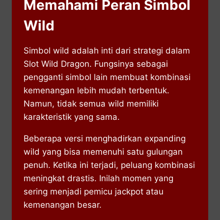
Memahami Peran Simbol
Wild
Simbol wild adalah inti dari strategi dalam
Slot Wild Dragon. Fungsinya sebagai
pengganti simbol lain membuat kombinasi
kemenangan lebih mudah terbentuk.
Namun, tidak semua wild memiliki
karakteristik yang sama.
Beberapa versi menghadirkan expanding
wild yang bisa memenuhi satu gulungan
penuh. Ketika ini terjadi, peluang kombinasi
meningkat drastis. Inilah momen yang
sering menjadi pemicu jackpot atau
kemenangan besar.