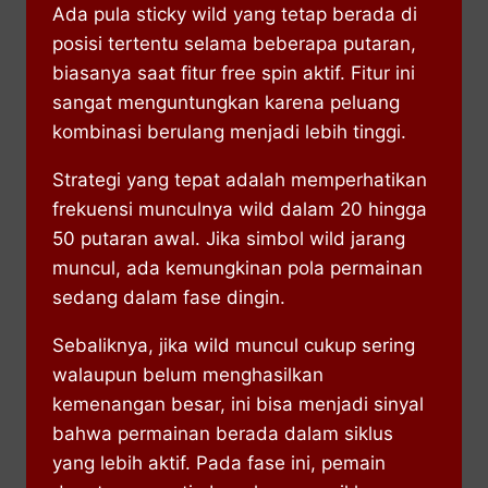
Ada pula sticky wild yang tetap berada di
posisi tertentu selama beberapa putaran,
biasanya saat fitur free spin aktif. Fitur ini
sangat menguntungkan karena peluang
kombinasi berulang menjadi lebih tinggi.
Strategi yang tepat adalah memperhatikan
frekuensi munculnya wild dalam 20 hingga
50 putaran awal. Jika simbol wild jarang
muncul, ada kemungkinan pola permainan
sedang dalam fase dingin.
Sebaliknya, jika wild muncul cukup sering
walaupun belum menghasilkan
kemenangan besar, ini bisa menjadi sinyal
bahwa permainan berada dalam siklus
yang lebih aktif. Pada fase ini, pemain