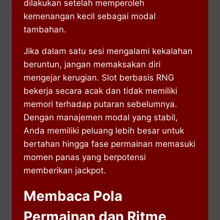
dilakukan setelah memperoleh
kemenangan kecil sebagai modal
tambahan.
Jika dalam satu sesi mengalami kekalahan
beruntun, jangan memaksakan diri
mengejar kerugian. Slot berbasis RNG
bekerja secara acak dan tidak memiliki
memori terhadap putaran sebelumnya.
Dengan manajemen modal yang stabil,
Anda memiliki peluang lebih besar untuk
bertahan hingga fase permainan memasuki
momen panas yang berpotensi
memberikan jackpot.
Membaca Pola
Permainan dan Ritme