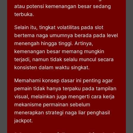
atau potensi kemenangan besar sedang
terbuka.
Selain itu, tingkat volatilitas pada slot
bertema naga umumnya berada pada level
menengah hingga tinggi. Artinya,
kemenangan besar memang mungkin
terjadi, namun tidak selalu muncul secara
konsisten dalam waktu singkat.
Memahami konsep dasar ini penting agar
pemain tidak hanya terpaku pada tampilan
visual, melainkan juga mengerti cara kerja
mekanisme permainan sebelum
menerapkan strategi naga liar penghasil
jackpot.