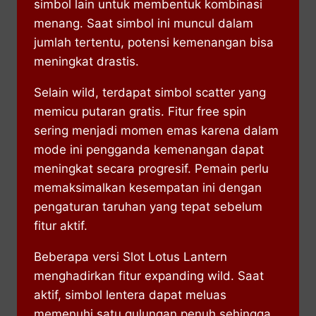
simbol lain untuk membentuk kombinasi
menang. Saat simbol ini muncul dalam
jumlah tertentu, potensi kemenangan bisa
meningkat drastis.
Selain wild, terdapat simbol scatter yang
memicu putaran gratis. Fitur free spin
sering menjadi momen emas karena dalam
mode ini pengganda kemenangan dapat
meningkat secara progresif. Pemain perlu
memaksimalkan kesempatan ini dengan
pengaturan taruhan yang tepat sebelum
fitur aktif.
Beberapa versi Slot Lotus Lantern
menghadirkan fitur expanding wild. Saat
aktif, simbol lentera dapat meluas
memenuhi satu gulungan penuh sehingga