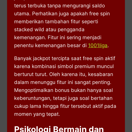
terus terbuka tanpa mengurangi saldo
utama. Perhatikan juga apakah free spin
memberikan tambahan fitur seperti
stacked wild atau pengganda
kemenangan. Fitur ini sering menjadi
penentu kemenangan besar di
1001liga
.
Banyak jackpot tercipta saat free spin aktif
karena kombinasi simbol premium muncul
berturut turut. Oleh karena itu, kesabaran
dalam menunggu fitur ini sangat penting.
Mengoptimalkan bonus bukan hanya soal
keberuntungan, tetapi juga soal bertahan
cukup lama hingga fitur tersebut aktif pada
momen yang tepat.
Psikologi Bermain dan