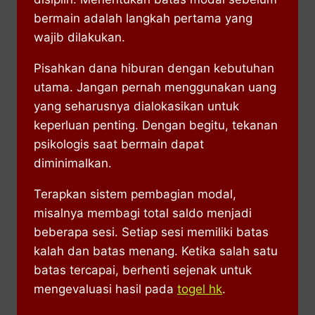
bermain adalah langkah pertama yang
wajib dilakukan.
Pisahkan dana hiburan dengan kebutuhan
utama. Jangan pernah menggunakan uang
yang seharusnya dialokasikan untuk
keperluan penting. Dengan begitu, tekanan
psikologis saat bermain dapat
diminimalkan.
Terapkan sistem pembagian modal,
misalnya membagi total saldo menjadi
beberapa sesi. Setiap sesi memiliki batas
kalah dan batas menang. Ketika salah satu
batas tercapai, berhenti sejenak untuk
mengevaluasi hasil pada
togel hk
.