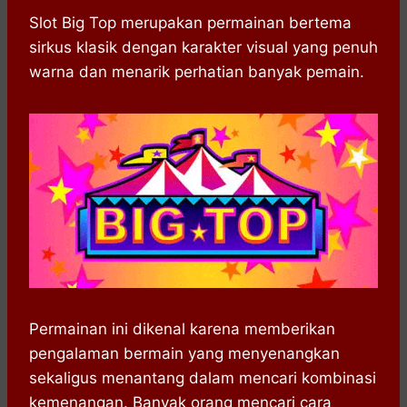
h
a
e
e
k
i
a
c
s
l
y
n
Slot Big Top merupakan permainan bertema
t
e
s
e
p
e
sirkus klasik dengan karakter visual yang penuh
s
b
e
g
e
warna dan menarik perhatian banyak pemain.
A
o
n
r
p
o
g
a
p
k
e
m
r
Permainan ini dikenal karena memberikan
pengalaman bermain yang menyenangkan
sekaligus menantang dalam mencari kombinasi
kemenangan. Banyak orang mencari cara