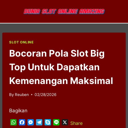
Skip
to
content
SLOT ONLINE
Bocoran Pola Slot Big
Top Untuk Dapatkan
Kemenangan Maksimal
By
Reuben
02/28/2026
Bagikan
W
F
M
T
S
L
X
Share