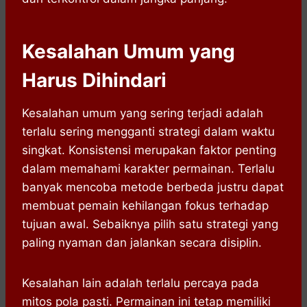
Kesalahan Umum yang
Harus Dihindari
Kesalahan umum yang sering terjadi adalah
terlalu sering mengganti strategi dalam waktu
singkat. Konsistensi merupakan faktor penting
dalam memahami karakter permainan. Terlalu
banyak mencoba metode berbeda justru dapat
membuat pemain kehilangan fokus terhadap
tujuan awal. Sebaiknya pilih satu strategi yang
paling nyaman dan jalankan secara disiplin.
Kesalahan lain adalah terlalu percaya pada
mitos pola pasti. Permainan ini tetap memiliki