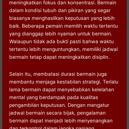
meningkatkan fokus dan konsentrasi. Bermain
dalam kondisi tubuh dan pikiran yang segar
biasanya menghasilkan keputusan yang lebih
baik. Beberapa pemain memilih waktu tertentu
yang dianggap lebih nyaman untuk bermain.
Walaupun tidak ada bukti pasti bahwa waktu
tertentu lebih menguntungkan, memiliki jadwal
bermain tetap dapat meningkatkan disiplin.
Selain itu, membatasi durasi bermain juga
membantu menjaga kestabilan strategi. Terlalu
lama bermain dapat menyebabkan kelelahan
mental yang berdampak pada kualitas
pengambilan keputusan. Dengan mengatur
jadwal bermain secara bijak, pengalaman
bermain dapat menjadi lebih menyenangkan
dan terkontrol dalam jangka panjang.