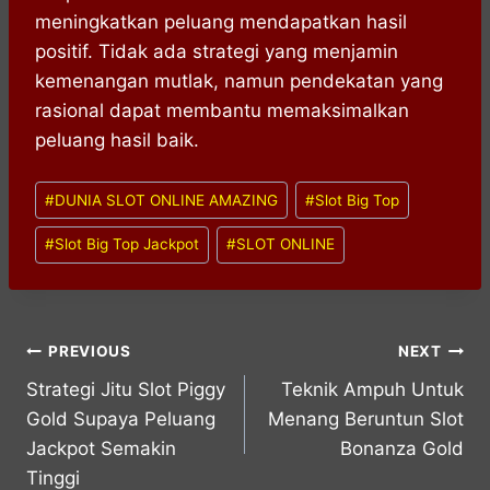
meningkatkan peluang mendapatkan hasil
positif. Tidak ada strategi yang menjamin
kemenangan mutlak, namun pendekatan yang
rasional dapat membantu memaksimalkan
peluang hasil baik.
Post
#
DUNIA SLOT ONLINE AMAZING
#
Slot Big Top
Tags:
#
Slot Big Top Jackpot
#
SLOT ONLINE
Post
PREVIOUS
NEXT
Strategi Jitu Slot Piggy
Teknik Ampuh Untuk
navigation
Gold Supaya Peluang
Menang Beruntun Slot
Jackpot Semakin
Bonanza Gold
Tinggi