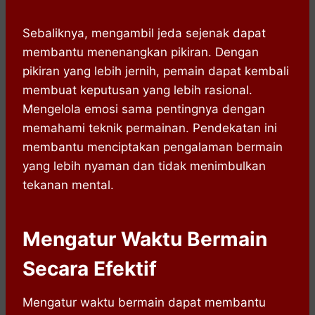
Sebaliknya, mengambil jeda sejenak dapat
membantu menenangkan pikiran. Dengan
pikiran yang lebih jernih, pemain dapat kembali
membuat keputusan yang lebih rasional.
Mengelola emosi sama pentingnya dengan
memahami teknik permainan. Pendekatan ini
membantu menciptakan pengalaman bermain
yang lebih nyaman dan tidak menimbulkan
tekanan mental.
Mengatur Waktu Bermain
Secara Efektif
Mengatur waktu bermain dapat membantu