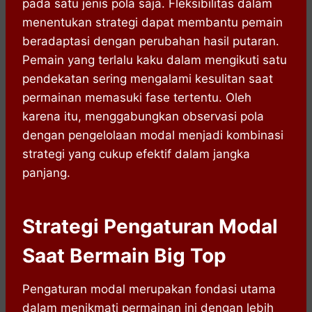
pada satu jenis pola saja. Fleksibilitas dalam
menentukan strategi dapat membantu pemain
beradaptasi dengan perubahan hasil putaran.
Pemain yang terlalu kaku dalam mengikuti satu
pendekatan sering mengalami kesulitan saat
permainan memasuki fase tertentu. Oleh
karena itu, menggabungkan observasi pola
dengan pengelolaan modal menjadi kombinasi
strategi yang cukup efektif dalam jangka
panjang.
Strategi Pengaturan Modal
Saat Bermain Big Top
Pengaturan modal merupakan fondasi utama
dalam menikmati permainan ini dengan lebih