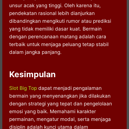
unsur acak yang tinggi. Oleh karena itu,
pendekatan rasional lebih dianjurkan
dibandingkan mengikuti rumor atau prediksi
yang tidak memiliki dasar kuat. Bermain
dengan perencanaan matang adalah cara
terbaik untuk menjaga peluang tetap stabil
dalam jangka panjang.
Kesimpulan
Slot Big Top
dapat menjadi pengalaman
bermain yang menyenangkan jika dilakukan
dengan strategi yang tepat dan pengelolaan
emosi yang baik. Memahami karakter
permainan, mengatur modal, serta menjaga
disiplin adalah kunci utama dalam