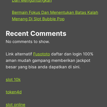
Dan Menguntungkan
Bermain Fokus Dan Menentukan Batas Kalah
Menang Di Slot Bubble Pop
Recent Comments
No comments to show.
Link alternatif
Fusototo
daftar dan login 100%
aman mudah gampang memberikan jackpot
besar yang bisa anda dapatkan di sini.
slot 10k
token4d
slot online