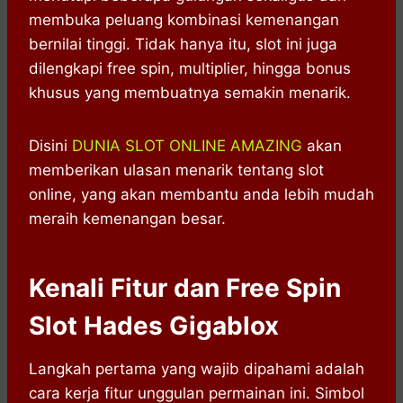
membuka peluang kombinasi kemenangan
bernilai tinggi. Tidak hanya itu, slot ini juga
dilengkapi free spin, multiplier, hingga bonus
khusus yang membuatnya semakin menarik.
Disini
DUNIA SLOT ONLINE AMAZING
akan
memberikan ulasan menarik tentang slot
online, yang akan membantu anda lebih mudah
meraih kemenangan besar.
Kenali Fitur dan Free Spin
Slot Hades Gigablox
Langkah pertama yang wajib dipahami adalah
cara kerja fitur unggulan permainan ini. Simbol