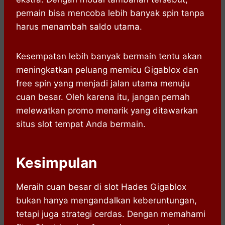
pemain bisa mencoba lebih banyak spin tanpa
harus menambah saldo utama.
Kesempatan lebih banyak bermain tentu akan
meningkatkan peluang memicu Gigablox dan
free spin yang menjadi jalan utama menuju
cuan besar. Oleh karena itu, jangan pernah
melewatkan promo menarik yang ditawarkan
situs slot tempat Anda bermain.
Kesimpulan
Meraih cuan besar di slot Hades Gigablox
bukan hanya mengandalkan keberuntungan,
tetapi juga strategi cerdas. Dengan memahami