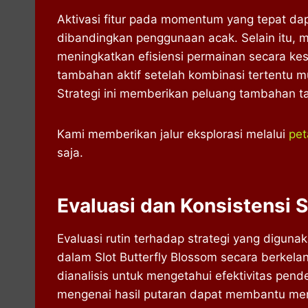
Aktivasi fitur pada momentum yang tepat d
dibandingkan penggunaan acak. Selain itu
meningkatkan efisiensi permainan secara kesel
tambahan aktif setelah kombinasi tertentu 
Strategi ini memberikan peluang tambahan ta
Kami memberikan jalur eksplorasi melalui
pet
saja.
Evaluasi dan Konsistensi S
Evaluasi rutin terhadap strategi yang digun
dalam Slot Butterfly Blossom secara berkelan
dianalisis untuk mengetahui efektivitas pen
mengenai hasil putaran dapat membantu meng