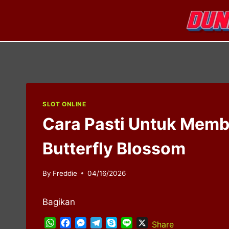
Skip
to
content
SLOT ONLINE
Cara Pasti Untuk Membo
Butterfly Blossom
By
Freddie
04/16/2026
Bagikan
W
F
M
T
S
L
X
Share