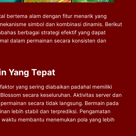
ital bertema alam dengan fitur menarik yang
ekanisme simbol dan kombinasi dinamis. Berikut
ahas berbagai strategi efektif yang dapat
imal dalam permainan secara konsisten dan
n Yang Tepat
faktor yang sering diabaikan padahal memiliki
 Blossom secara keseluruhan. Aktivitas server dan
permainan secara tidak langsung. Bermain pada
an lebih stabil dan terprediksi. Pengamatan
i waktu membantu menemukan pola yang lebih