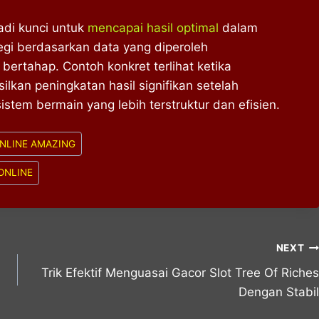
adi kunci untuk
mencapai hasil optimal
dalam
tegi berdasarkan data yang diperoleh
ertahap. Contoh konkret terlihat ketika
lkan peningkatan hasil signifikan setelah
stem bermain yang lebih terstruktur dan efisien.
ONLINE AMAZING
ONLINE
NEXT
Trik Efektif Menguasai Gacor Slot Tree Of Riches
Dengan Stabil