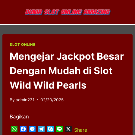
Skip
to
content
SLOT ONLINE
Mengejar Jackpot Besar
Dengan Mudah di Slot
Wild Wild Pearls
By
admin231
02/20/2025
Bagikan
W
F
M
T
S
L
X
Share