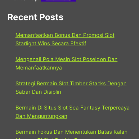
Recent Posts
Memanfaatkan Bonus Dan Promosi Slot
Starlight Wins Secara Efektif
Mengenali Pola Mesin Slot Poseidon Dan
Memanfaatkannya
Strategi Bermain Slot Timber Stacks Dengan
Sabar Dan Disiplin
Bermain Di Situs Slot Sea Fantasy Terpercaya
Dan Menguntungkan
Bermain Fokus Dan Menentukan Batas Kalah