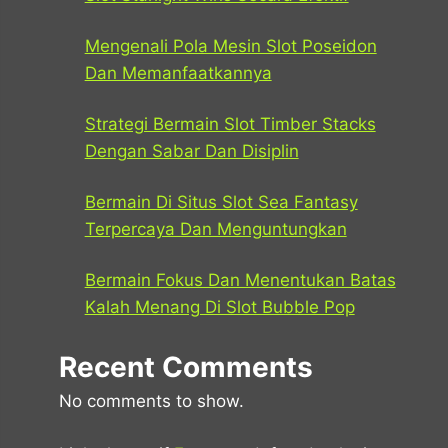
Mengenali Pola Mesin Slot Poseidon
Dan Memanfaatkannya
Strategi Bermain Slot Timber Stacks
Dengan Sabar Dan Disiplin
Bermain Di Situs Slot Sea Fantasy
Terpercaya Dan Menguntungkan
Bermain Fokus Dan Menentukan Batas
Kalah Menang Di Slot Bubble Pop
Recent Comments
No comments to show.