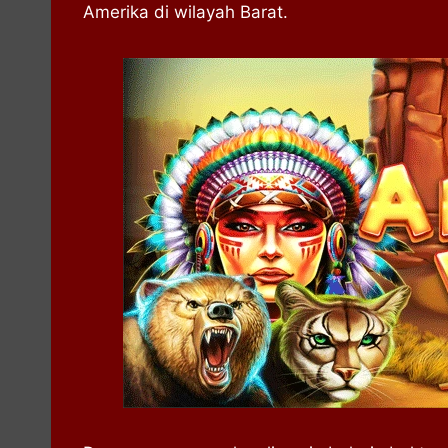
t
e
s
e
p
e
Amerika di wilayah Barat.
s
b
e
g
e
A
o
n
r
p
o
g
a
p
k
e
m
r