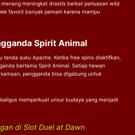
menang meningkat drastis berkat perluasan wild
 aspek favorit banyak pemain karena mampu
gganda Spirit Animal
 tenda suku Apache. Ketika free spins diaktifkan,
nda bertema Spirit Animal. Setiap hewan
ersamaan, pengganda bisa digabung untuk
aligus memperkuat unsur budaya yang menjadi
gan di Slot Duel at Dawn