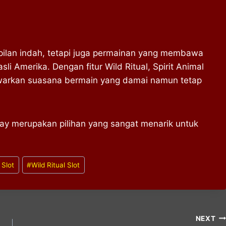
ilan indah, tetapi juga permainan yang membawa
 Amerika. Dengan fitur Wild Ritual, Spirit Animal
 menawarkan suasana bermain yang damai namun tetap
ay merupakan pilihan yang sangat menarik untuk
 Slot
#
Wild Ritual Slot
NEXT