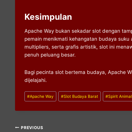
Kesimpulan
Apache Way bukan sekadar slot dengan tamp
pemain menikmati kehangatan budaya suku asli
multipliers, serta grafis artistik, slot ini
penuh peluang besar.
Bagi pecinta slot bertema budaya, Apache W
dijelajahi.
Post
#
Apache Way
#
Slot Budaya Barat
#
Spirit Animal
Tags:
Post
PREVIOUS