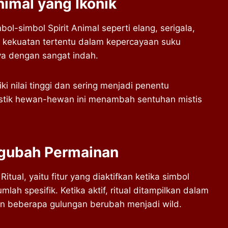
nimal yang Ikonik
ol-simbol Spirit Animal seperti elang, serigala,
i kekuatan tertentu dalam kepercayaan suku
a dengan sangat indah.
i nilai tinggi dan sering menjadi penentu
stik hewan-hewan ini menambah sentuhan mistis
ngubah Permainan
tual, yaitu fitur yang diaktifkan ketika simbol
ah spesifik. Ketika aktif, ritual ditampilkan dalam
an beberapa gulungan berubah menjadi wild.