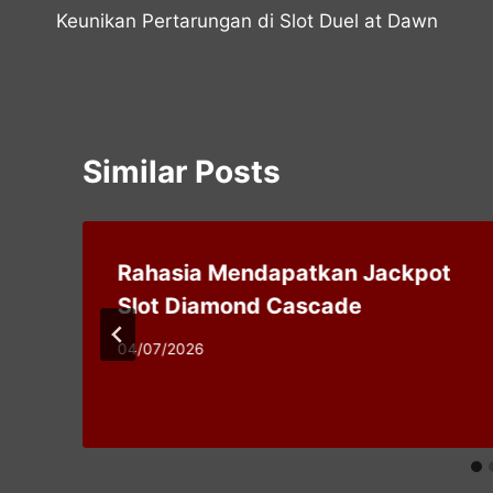
Keunikan Pertarungan di Slot Duel at Dawn
navigation
Similar Posts
Rahasia Mendapatkan Jackpot
Slot Diamond Cascade
04/07/2026