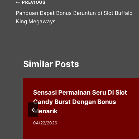
Post
PREVIOUS
Panduan Dapat Bonus Beruntun di Slot Buffalo
navigation
King Megaways
Similar Posts
Sensasi Permainan Seru Di Slot
Candy Burst Dengan Bonus
Menarik
04/22/2026