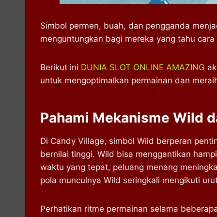
Simbol permen, buah, dan pengganda menjadi
menguntungkan bagi mereka yang tahu cara
Berikut ini
DUNIA SLOT ONLINE AMAZING
ak
untuk mengoptimalkan permainan dan merai
Pahami Mekanisme Wild d
Di Candy Village, simbol Wild berperan pe
bernilai tinggi. Wild bisa menggantikan hamp
waktu yang tepat, peluang menang meningka
pola munculnya Wild seringkali mengikuti urut
Perhatikan ritme permainan selama beberapa