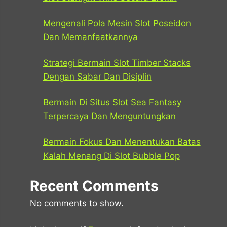
Mengenali Pola Mesin Slot Poseidon
Dan Memanfaatkannya
Strategi Bermain Slot Timber Stacks
Dengan Sabar Dan Disiplin
Bermain Di Situs Slot Sea Fantasy
Terpercaya Dan Menguntungkan
Bermain Fokus Dan Menentukan Batas
Kalah Menang Di Slot Bubble Pop
Recent Comments
No comments to show.