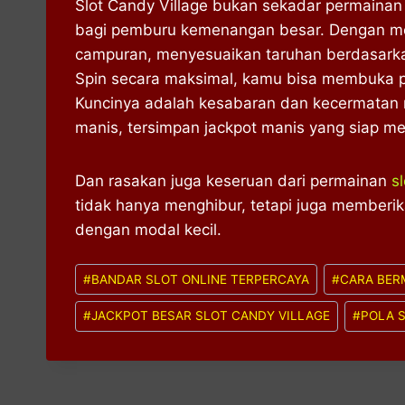
Slot Candy Village bukan sekadar permainan 
bagi pemburu kemenangan besar. Dengan me
campuran, menyesuaikan taruhan berdasarka
Spin secara maksimal, kamu bisa membuka 
Kuncinya adalah kesabaran dan kecermatan 
manis, tersimpan jackpot manis yang siap me
Dan rasakan juga keseruan dari permainan
s
tidak hanya menghibur, tetapi juga member
dengan modal kecil.
Post
#
BANDAR SLOT ONLINE TERPERCAYA
#
CARA BER
Tags:
#
JACKPOT BESAR SLOT CANDY VILLAGE
#
POLA S