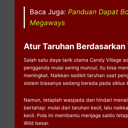
Baca Juga:
Panduan Dapat Bon
Megaways
Atur Taruhan Berdasarkan
Salah satu daya tarik utama Candy Village 
pengganda mulai sering muncul, itu bisa me
meningkat. Naikkan sedikit taruhan saat pen
sistem biasanya sedang berada pada siklus 
Namun, tetaplah waspada dan hindari menaik
bertahap: mulai dari taruhan kecil, lalu na
kecil. Pola ini membantu menjaga saldo te
Wild besar.