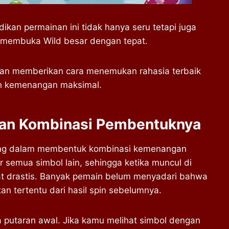
kan permainan ini tidak hanya seru tetapi juga
 membuka Wild besar dengan tepat.
an memberikan cara menemukan rahasia terbaik
h kemenangan maksimal.
an Kombinasi Pembentuknya
nting dalam membentuk kombinasi kemenangan
ir semua simbol lain, sehingga ketika muncul di
t drastis. Banyak pemain belum menyadari bahwa
an tertentu dari hasil spin sebelumnya.
 putaran awal. Jika kamu melihat simbol dengan