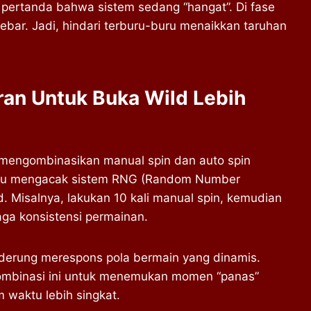
tu pertanda bahwa sistem sedang “hangat”. Di fase
lebar. Jadi, hindari terburu-buru menaikkan taruhan
an Untuk Buka Wild Lebih
h mengombinasikan manual spin dan auto spin
antu mengacak sistem RNG (Random Number
 Misalnya, lakukan 10 kali manual spin, kemudian
aga konsistensi permainan.
enderung merespons pola bermain yang dinamis.
ombinasi ini untuk menemukan momen “panas”
 waktu lebih singkat.