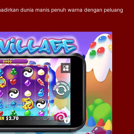
ghadirkan dunia manis penuh warna dengan peluang