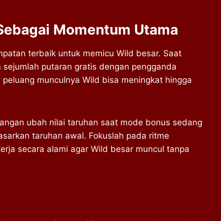
 Sebagai Momentum Utama
empatan terbaik untuk memicu Wild besar. Saat
n sejumlah putaran gratis dengan pengganda
 peluang munculnya Wild bisa meningkat hingga
angan ubah nilai taruhan saat mode bonus sedang
sarkan taruhan awal. Fokuslah pada ritme
erja secara alami agar Wild besar muncul tanpa