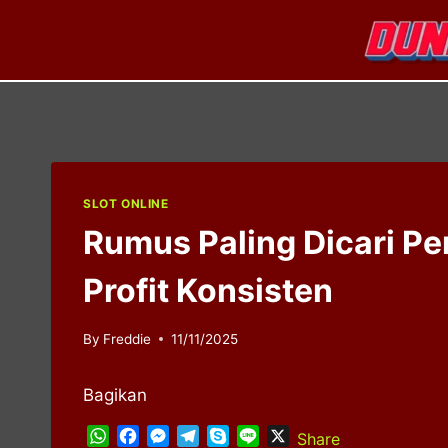
Skip
to
content
SLOT ONLINE
Rumus Paling Dicari Pe
Profit Konsisten
By
Freddie
11/11/2025
Bagikan
W
F
M
T
S
L
X
Share