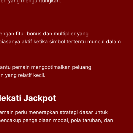
omen yang menguntungkan.
engan fitur bonus dan multiplier yang
biasanya aktif ketika simbol tertentu muncul dalam
bantu pemain mengoptimalkan peluang
yang relatif kecil.
ekati Jackpot
ain perlu menerapkan strategi dasar untuk
mencakup pengelolaan modal, pola taruhan, dan