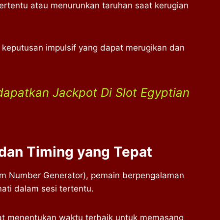
ertentu atau menurunkan taruhan saat kerugian
i keputusan impulsif yang dapat merugikan dan
apatkan Jackpot Di Slot Egyptian
dan Timing yang Tepat
om Number Generator), pemain berpengalaman
i dalam sesi tertentu.
pat menentukan waktu terbaik untuk memasang