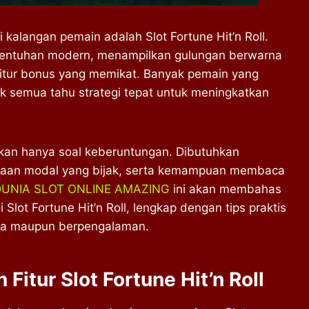
kalangan pemain adalah Slot Fortune Hit’n Roll.
sentuhan modern, menampilkan gulungan berwarna
fitur bonus yang memikat. Banyak pemain yang
dak semua tahu strategi tepat untuk meningkatkan
ukan hanya soal keberuntungan. Dibutuhkan
aan modal yang bijak, serta kemampuan membaca
DUNIA SLOT ONLINE AMAZING
ini akan membahas
Slot Fortune Hit’n Roll, lengkap dengan tips praktis
ula maupun berpengalaman.
tur Slot Fortune Hit’n Roll