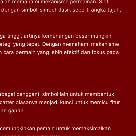
dalah memahami mekanisme permainan. Slot
n dengan simbol-simbol klasik seperti angka tujuh,
ngga tinggi, artinya kemenangan besar mungkin
strategi yang tepat. Dengan memahami mekanisme
 cara bermain yang lebih efektif dan fokus pada
sebagai pengganti simbol lain untuk membentuk
tter biasanya menjadi kunci untuk memicu fitur
gan ganda.
l memungkinkan pemain untuk memaksimalkan