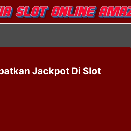
atkan Jackpot Di Slot