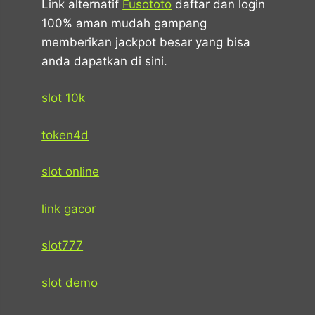
Link alternatif
Fusototo
daftar dan login
100% aman mudah gampang
memberikan jackpot besar yang bisa
anda dapatkan di sini.
slot 10k
token4d
slot online
link gacor
slot777
slot demo