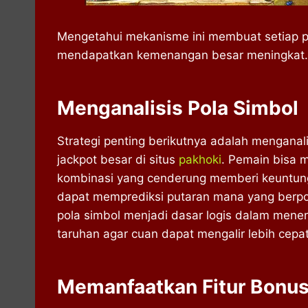
Mengetahui mekanisme ini membuat setiap pu
mendapatkan kemenangan besar meningkat.
Menganalisis Pola Simbol
Strategi penting berikutnya adalah menganal
jackpot besar di situs
pakhoki
. Pemain bisa 
kombinasi yang cenderung memberi keuntung
dapat memprediksi putaran mana yang berpo
pola simbol menjadi dasar logis dalam men
taruhan agar cuan dapat mengalir lebih cepat
Memanfaatkan Fitur Bonus