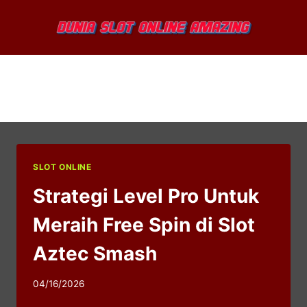
Skip
to
content
Bermain di Slot Aztec
Smash
SLOT ONLINE
Strategi Level Pro Untuk
Meraih Free Spin di Slot
Aztec Smash
04/16/2026