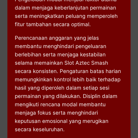
dalam menjaga keberlanjutan permainan
serta meningkatkan peluang memperoleh
fitur tambahan secara optimal.
Perencanaan anggaran yang jelas
membantu menghindari pengeluaran
berlebihan serta menjaga kestabilan
selama memainkan Slot Aztec Smash
secara konsisten. Pengaturan batas harian
memungkinkan kontrol lebih baik terhadap
hasil yang diperoleh dalam setiap sesi
permainan yang dilakukan. Disiplin dalam
mengikuti rencana modal membantu
menjaga fokus serta menghindari
keputusan emosional yang merugikan
secara keseluruhan.