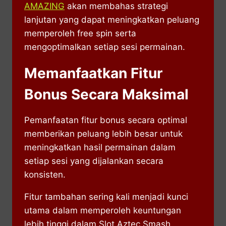
AMAZING
akan membahas strategi
lanjutan yang dapat meningkatkan peluang
memperoleh free spin serta
mengoptimalkan setiap sesi permainan.
Memanfaatkan Fitur
Bonus Secara Maksimal
Pemanfaatan fitur bonus secara optimal
memberikan peluang lebih besar untuk
meningkatkan hasil permainan dalam
setiap sesi yang dijalankan secara
konsisten.
Fitur tambahan sering kali menjadi kunci
utama dalam memperoleh keuntungan
lebih tinggi dalam Slot Aztec Smash