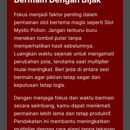
Fokus menjadi faktor penting dalam
permainan slot bertema magis seperti Slot
Mystic Potion. Jangan terburu-buru
menekan tombol putar tanpa
memperhatikan hasil sebelumnya.
Luangkan waktu sejenak untuk mengamati
perubahan pola, terutama saat multiplier
mulai meningkat. Beri jeda di antara sesi
bermain agar pikiran tetap segar dan
keputusan tetap logis.
Dengan menjaga fokus dan waktu bermain
secara seimbang, kamu dapat menikmati
permainan lebih lama dan tetap produktif.
Pendekatan ini membantu meningkatkan
multiplier dengan cara alami tanpa tekanan