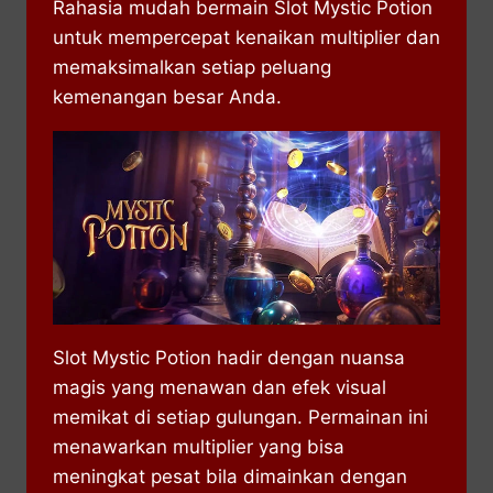
Rahasia mudah bermain Slot Mystic Potion
untuk mempercepat kenaikan multiplier dan
memaksimalkan setiap peluang
kemenangan besar Anda.
Slot Mystic Potion hadir dengan nuansa
magis yang menawan dan efek visual
memikat di setiap gulungan. Permainan ini
menawarkan multiplier yang bisa
meningkat pesat bila dimainkan dengan