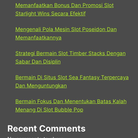
Memanfaatkan Bonus Dan Promosi Slot
Starlight Wins Secara Efektif
Mengenali Pola Mesin Slot Poseidon Dan
Memanfaatkannya
Strategi Bermain Slot Timber Stacks Dengan
Sabar Dan Disiplin
Bermain Di Situs Slot Sea Fantasy Terpercaya
Dan Menguntungkan
Bermain Fokus Dan Menentukan Batas Kalah
Menang Di Slot Bubble Pop
Recent Comments