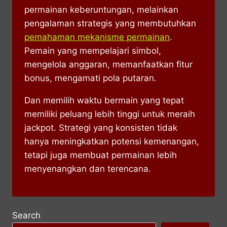
permainan keberuntungan, melainkan
pengalaman strategis yang membutuhkan
pemahaman mekanisme permainan
.
Pemain yang mempelajari simbol,
mengelola anggaran, memanfaatkan fitur
bonus, mengamati pola putaran.
Dan memilih waktu bermain yang tepat
memiliki peluang lebih tinggi untuk meraih
jackpot. Strategi yang konsisten tidak
hanya meningkatkan potensi kemenangan,
tetapi juga membuat permainan lebih
menyenangkan dan terencana.
Search