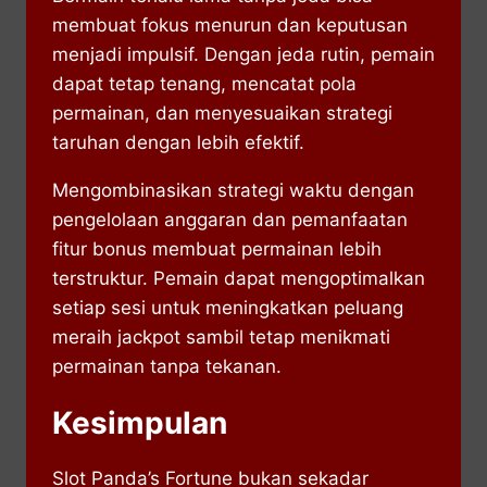
membuat fokus menurun dan keputusan
menjadi impulsif. Dengan jeda rutin, pemain
dapat tetap tenang, mencatat pola
permainan, dan menyesuaikan strategi
taruhan dengan lebih efektif.
Mengombinasikan strategi waktu dengan
pengelolaan anggaran dan pemanfaatan
fitur bonus membuat permainan lebih
terstruktur. Pemain dapat mengoptimalkan
setiap sesi untuk meningkatkan peluang
meraih jackpot sambil tetap menikmati
permainan tanpa tekanan.
Kesimpulan
Slot Panda’s Fortune bukan sekadar