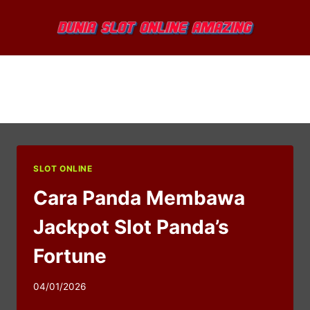
Skip
to
content
Bermain di Slot Panda’s
Fortune
SLOT ONLINE
Cara Panda Membawa
Jackpot Slot Panda’s
Fortune
04/01/2026