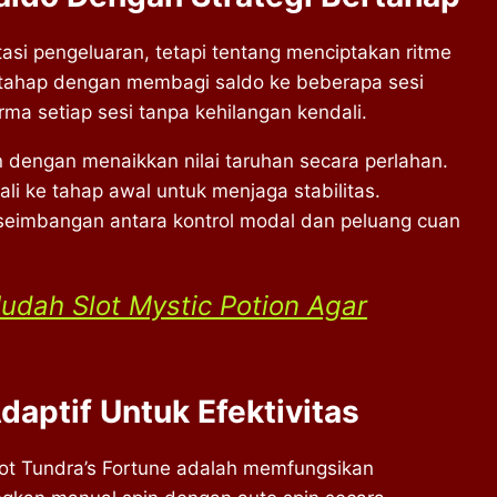
si pengeluaran, tetapi tentang menciptakan ritme
ertahap dengan membagi saldo ke beberapa sesi
rma setiap sesi tanpa kehilangan kendali.
utkan dengan menaikkan nilai taruhan secara perlahan.
 ke tahap awal untuk menjaga stabilitas.
seimbangan antara kontrol modal dan peluang cuan
udah Slot Mystic Potion Agar
aptif Untuk Efektivitas
lot Tundra’s Fortune adalah memfungsikan