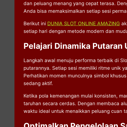
dan peluang menang yang cepat terasa. Denga
Anda bisa memaksimalkan setiap sesi perma
Berikut ini
DUNIA SLOT ONLINE AMAZING
ak
setiap hari dengan metode modern dan mudah
Pelajari Dinamika Putaran
Langkah awal menuju performa terbaik di Sl
putarannya. Setiap sesi memiliki ritme unik y
Perhatikan momen munculnya simbol khusus 
sedang aktif.
Ketika pola kemenangan mulai konsisten, ma
taruhan secara cerdas. Dengan membaca alu
waktu ideal untuk menaikkan peluang cuan 
Optimalkan Pengelolaan S