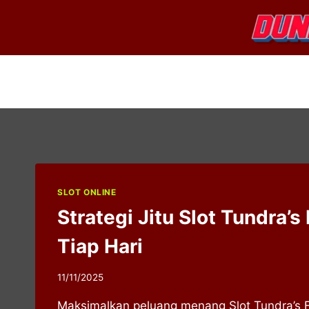
Skip
to
content
B
SLOT ONLINE
Strategi Jitu Slot Tundra
Tiap Hari
11/11/2025
Maksimalkan peluang menang Slot Tundra’s For