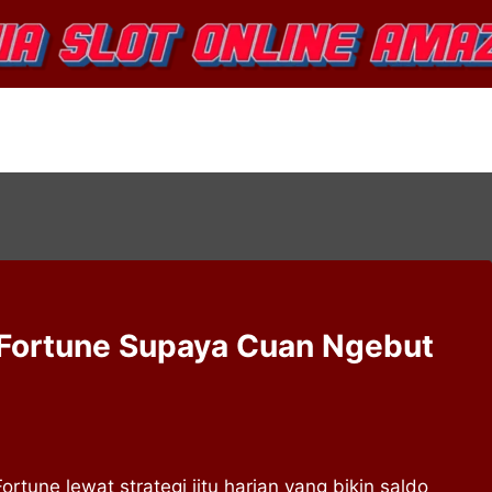
ermain di Slot Tundra’s Fortu
’s Fortune Supaya Cuan Ngebut
tune lewat strategi jitu harian yang bikin saldo