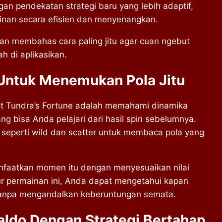
n pendekatan strategi baru yang lebih adaptif,
inan secara efisien dan menyenangkan.
an membahas cara paling jitu agar cuan ngebut
 di aplikasikan.
 Untuk Menemukan Pola Jitu
ot Tundra’s Fortune adalah memahami dinamika
ang bisa Anda pelajari dari hasil spin sebelumnya.
seperti wild dan scatter untuk membaca pola yang
nfaatkan momen itu dengan menyesuaikan nilai
r permainan ini, Anda dapat mengetahui kapan
tanpa mengandalkan keberuntungan semata.
aldo Dengan Strategi Bertahap