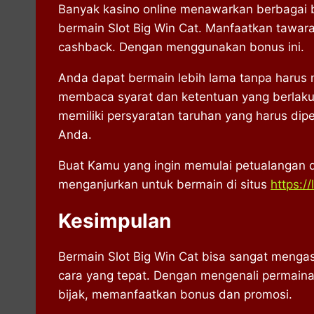
Banyak kasino online menawarkan berbagai 
bermain Slot Big Win Cat. Manfaatkan tawaran
cashback. Dengan menggunakan bonus ini.
Anda dapat bermain lebih lama tanpa harus
membaca syarat dan ketentuan yang berlaku
memiliki persyaratan taruhan yang harus d
Anda.
Buat Kamu yang ingin memulai petualangan 
menganjurkan untuk bermain di situs
https:/
Kesimpulan
Bermain Slot Big Win Cat bisa sangat menga
cara yang tepat. Dengan mengenali permaina
bijak, memanfaatkan bonus dan promosi.