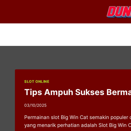
Skip
to
content
SLOT ONLINE
Tips Ampuh Sukses Bermai
03/10/2025
Permainan slot Big Win Cat semakin populer
yang menarik perhatian adalah Slot Big Win C