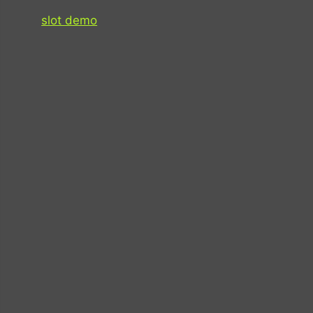
slot demo