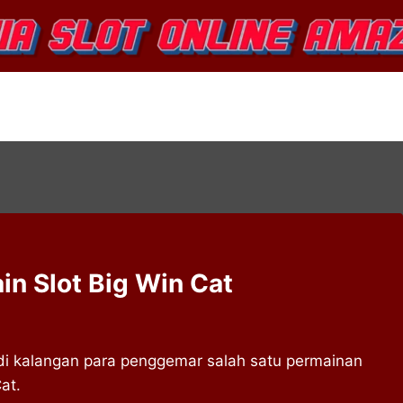
Bermain Slot Big Win Cat
n Slot Big Win Cat
 di kalangan para penggemar salah satu permainan
at.