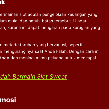
ak
 permainan slot adalah pengelolaan keuangan yang
um mulai dan patuhi batas tersebut. Hindari
gan, karena ini dapat mengarah pada kerugian yang
 metode taruhan yang bervariasi, seperti
 menguranginya saat Anda kalah. Dengan cara ini,
Anda dan meningkatkan peluang untuk mencapai
dah Bermain Slot Sweet
omosi