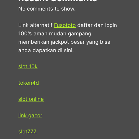
No comments to show.
Link alternatif
Fusototo
daftar dan login
100% aman mudah gampang
memberikan jackpot besar yang bisa
anda dapatkan di sini.
slot 10k
token4d
slot online
link gacor
slot777