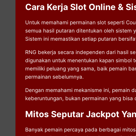
Cara Kerja Slot Online & 
Untuk memahami permainan slot seperti Cour
semua hasil putaran ditentukan oleh siste
Sistem ini memastikan setiap putaran bersifa
RNG bekerja secara independen dari hasil se
digunakan untuk menentukan kapan simbol ter
memiliki peluang yang sama, baik pemain ba
permainan sebelumnya.
Dengan memahami mekanisme ini, pemain dap
keberuntungan, bukan permainan yang bisa d
Mitos Seputar Jackpot Ya
Banyak pemain percaya pada berbagai mitos s