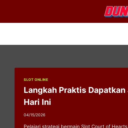
Skip
to
content
SLOT ONLINE
Langkah Praktis Dapatkan 
Hari Ini
04/15/2026
Pelajari strategi bermain Slot Court of Hea