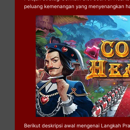
peluang kemenangan yang menyenangkan hari
Berikut deskripsi awal mengenai Langkah Prak