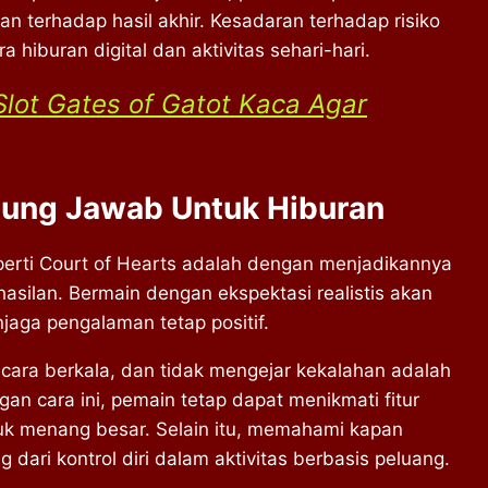
n terhadap hasil akhir. Kesadaran terhadap risiko
iburan digital dan aktivitas sehari-hari.
lot Gates of Gatot Kaca Agar
gung Jawab Untuk Hiburan
perti Court of Hearts adalah dengan menjadikannya
silan. Bermain dengan ekspektasi realistis akan
ga pengalaman tetap positif.
cara berkala, dan tidak mengejar kekalahan adalah
gan cara ini, pemain tetap dapat menikmati fitur
uk menang besar. Selain itu, memahami kapan
dari kontrol diri dalam aktivitas berbasis peluang.