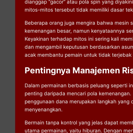
dianggap “gacor” atau pola spin yang diyaki
mitos-mitos tersebut tidak memiliki dasar t
Beberapa orang juga mengira bahwa mesin s
kemenangan besar, namun kenyataannya semu
Keyakinan terhadap mitos ini sering kali m
dan mengambil keputusan berdasarkan asums
acak membantu pemain untuk tidak terjebak d
Pentingnya Manajemen Ri
Dalam permainan berbasis peluang seperti ini
penting daripada mencari pola kemenangan.
penggunaan dana merupakan langkah yang 
menyenangkan.
Bermain tanpa kontrol yang jelas dapat mem
utama permainan, yaitu hiburan. Dengan men