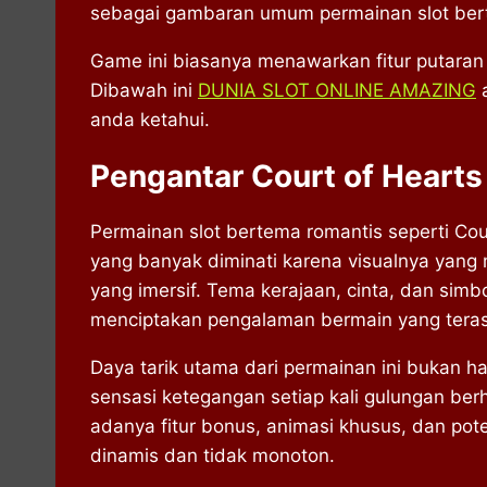
sebagai gambaran umum permainan slot bert
Game ini biasanya menawarkan fitur putaran 
Dibawah ini
DUNIA SLOT ONLINE AMAZING
a
anda ketahui.
Pengantar Court of Hearts
Permainan slot bertema romantis seperti Cour
yang banyak diminati karena visualnya yang m
yang imersif. Tema kerajaan, cinta, dan sim
menciptakan pengalaman bermain yang terasa 
Daya tarik utama dari permainan ini bukan ha
sensasi ketegangan setiap kali gulungan berh
adanya fitur bonus, animasi khusus, dan po
dinamis dan tidak monoton.