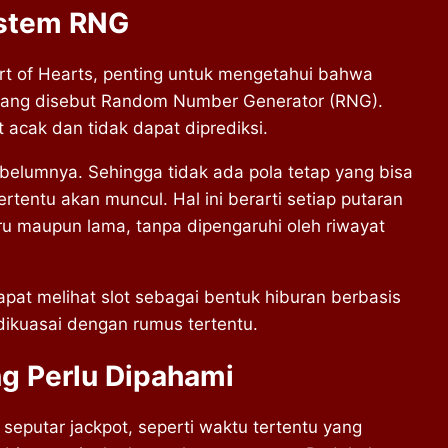
Sistem RNG
t of Hearts, penting untuk mengetahui bahwa
m yang disebut Random Number Generator (RNG).
t acak dan tidak dapat diprediksi.
belumnya. Sehingga tidak ada pola tetap yang bisa
tentu akan muncul. Hal ini berarti setiap putaran
ru maupun lama, tanpa dipengaruhi oleh riwayat
at melihat slot sebagai bentuk hiburan berbasis
ikuasai dengan rumus tertentu.
ng Perlu Dipahami
eputar jackpot, seperti waktu tertentu yang