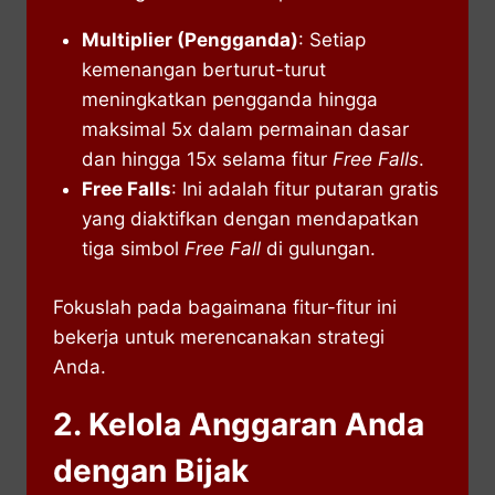
Multiplier (Pengganda)
: Setiap
kemenangan berturut-turut
meningkatkan pengganda hingga
maksimal 5x dalam permainan dasar
dan hingga 15x selama fitur
Free Falls
.
Free Falls
: Ini adalah fitur putaran gratis
yang diaktifkan dengan mendapatkan
tiga simbol
Free Fall
di gulungan.
Fokuslah pada bagaimana fitur-fitur ini
bekerja untuk merencanakan strategi
Anda.
2. Kelola Anggaran Anda
dengan Bijak