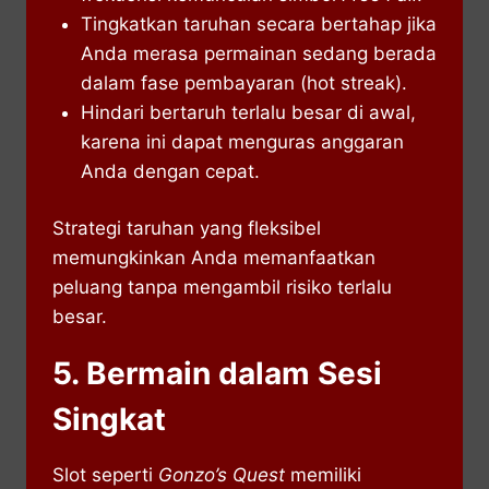
Tingkatkan taruhan secara bertahap jika
Anda merasa permainan sedang berada
dalam fase pembayaran (hot streak).
Hindari bertaruh terlalu besar di awal,
karena ini dapat menguras anggaran
Anda dengan cepat.
Strategi taruhan yang fleksibel
memungkinkan Anda memanfaatkan
peluang tanpa mengambil risiko terlalu
besar.
5. Bermain dalam Sesi
Singkat
Slot seperti
Gonzo’s Quest
memiliki