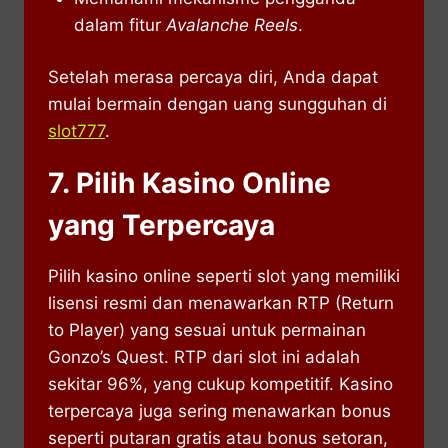
dalam fitur
Avalanche Reels
.
Setelah merasa percaya diri, Anda dapat
mulai bermain dengan uang sungguhan di
slot777
.
7. Pilih Kasino Online
yang Terpercaya
Pilih kasino online seperti slot yang memiliki
lisensi resmi dan menawarkan RTP (Return
to Player) yang sesuai untuk permainan
Gonzo’s Quest. RTP dari slot ini adalah
sekitar 96%, yang cukup kompetitif. Kasino
terpercaya juga sering menawarkan bonus
seperti putaran gratis atau bonus setoran,