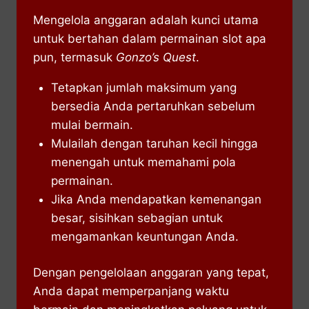
Mengelola anggaran adalah kunci utama
untuk bertahan dalam permainan slot apa
pun, termasuk
Gonzo’s Quest
.
Tetapkan jumlah maksimum yang
bersedia Anda pertaruhkan sebelum
mulai bermain.
Mulailah dengan taruhan kecil hingga
menengah untuk memahami pola
permainan.
Jika Anda mendapatkan kemenangan
besar, sisihkan sebagian untuk
mengamankan keuntungan Anda.
Dengan pengelolaan anggaran yang tepat,
Anda dapat memperpanjang waktu