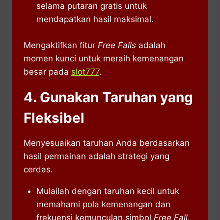
selama putaran gratis untuk
mendapatkan hasil maksimal.
Mengaktifkan fitur
Free Falls
adalah
momen kunci untuk meraih kemenangan
besar pada
slot777
.
4. Gunakan Taruhan yang
Fleksibel
Menyesuaikan taruhan Anda berdasarkan
hasil permainan adalah strategi yang
cerdas.
Mulailah dengan taruhan kecil untuk
memahami pola kemenangan dan
frekuensi kemunculan simbol
Free Fall
.