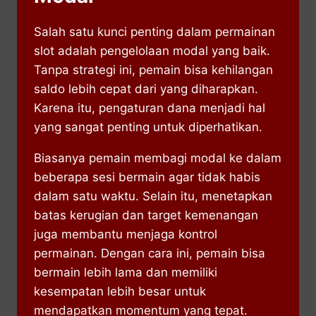
Salah satu kunci penting dalam permainan
slot adalah pengelolaan modal yang baik.
Tanpa strategi ini, pemain bisa kehilangan
saldo lebih cepat dari yang diharapkan.
Karena itu, pengaturan dana menjadi hal
yang sangat penting untuk diperhatikan.
Biasanya pemain membagi modal ke dalam
beberapa sesi bermain agar tidak habis
dalam satu waktu. Selain itu, menetapkan
batas kerugian dan target kemenangan
juga membantu menjaga kontrol
permainan. Dengan cara ini, pemain bisa
bermain lebih lama dan memiliki
kesempatan lebih besar untuk
mendapatkan momentum yang tepat.