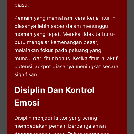
biasa.
Pemain yang memahami cara kerja fitur ini
biasanya lebih sabar dalam menunggu
momen yang tepat. Mereka tidak terburu-
buru mengejar kemenangan besar,
melainkan fokus pada peluang yang
muncul dari fitur bonus. Ketika fitur ini aktif,
potensi jackpot biasanya meningkat secara
signifikan.
Disiplin Dan Kontrol
Emosi
Disiplin menjadi faktor yang sering
membedakan pemain berpengalaman