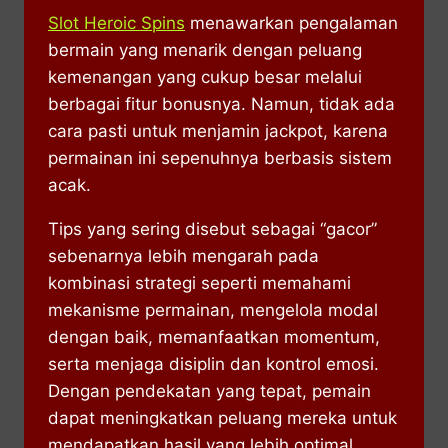
Slot Heroic Spins
menawarkan pengalaman
bermain yang menarik dengan peluang
kemenangan yang cukup besar melalui
berbagai fitur bonusnya. Namun, tidak ada
cara pasti untuk menjamin jackpot, karena
permainan ini sepenuhnya berbasis sistem
acak.
Tips yang sering disebut sebagai “gacor”
sebenarnya lebih mengarah pada
kombinasi strategi seperti memahami
mekanisme permainan, mengelola modal
dengan baik, memanfaatkan momentum,
serta menjaga disiplin dan kontrol emosi.
Dengan pendekatan yang tepat, pemain
dapat meningkatkan peluang mereka untuk
mendapatkan hasil yang lebih optimal.