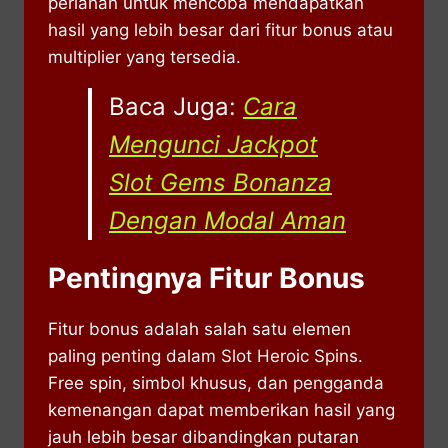
perlahan untuk mencoba mendapatkan
hasil yang lebih besar dari fitur bonus atau
multiplier yang tersedia.
Baca Juga:
Cara
Mengunci Jackpot
Slot Gems Bonanza
Dengan Modal Aman
Pentingnya Fitur Bonus
Fitur bonus adalah salah satu elemen
paling penting dalam Slot Heroic Spins.
Free spin, simbol khusus, dan pengganda
kemenangan dapat memberikan hasil yang
jauh lebih besar dibandingkan putaran