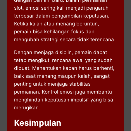
dengan pemain baru. Dalam permainan
slot, emosi sering kali menjadi pengaruh
terbesar dalam pengambilan keputusan.
Ketika kalah atau menang beruntun,
pemain bisa kehilangan fokus dan
mengubah strategi secara tidak terencana.
Dengan menjaga disiplin, pemain dapat
tetap mengikuti rencana awal yang sudah
dibuat. Menentukan kapan harus berhenti,
baik saat menang maupun kalah, sangat
penting untuk menjaga stabilitas
permainan. Kontrol emosi juga membantu
menghindari keputusan impulsif yang bisa
merugikan.
Kesimpulan