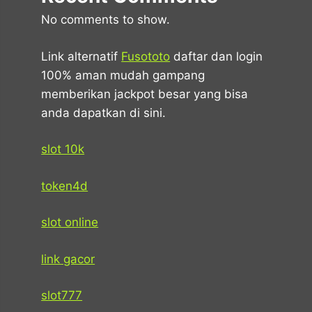
No comments to show.
Link alternatif
Fusototo
daftar dan login
100% aman mudah gampang
memberikan jackpot besar yang bisa
anda dapatkan di sini.
slot 10k
token4d
slot online
link gacor
slot777