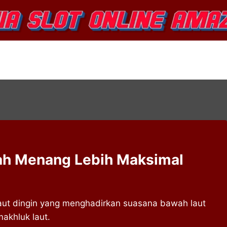
Bermain Slot Ice Lobster
dah Menang Lebih Maksimal
laut dingin yang menghadirkan suasana bawah laut
akhluk laut.