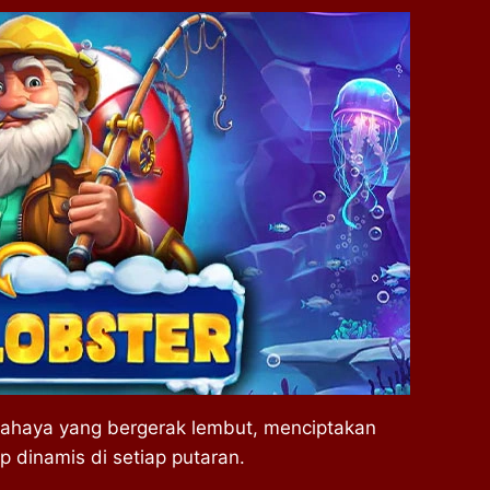
 cahaya yang bergerak lembut, menciptakan
 dinamis di setiap putaran.