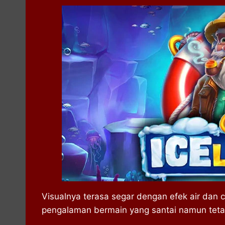
Visualnya terasa segar dengan efek air dan
pengalaman bermain yang santai namun tetap