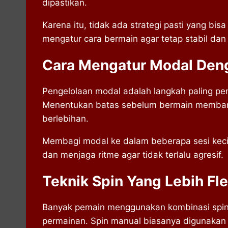
dipastikan.
Karena itu, tidak ada strategi pasti yang bis
mengatur cara bermain agar tetap stabil dan 
Cara Mengatur Modal Deng
Pengelolaan modal adalah langkah paling pen
Menentukan batas sebelum bermain memban
berlebihan.
Membagi modal ke dalam beberapa sesi kec
dan menjaga ritme agar tidak terlalu agresif.
Teknik Spin Yang Lebih Fle
Banyak pemain menggunakan kombinasi spin
permainan. Spin manual biasanya digunakan