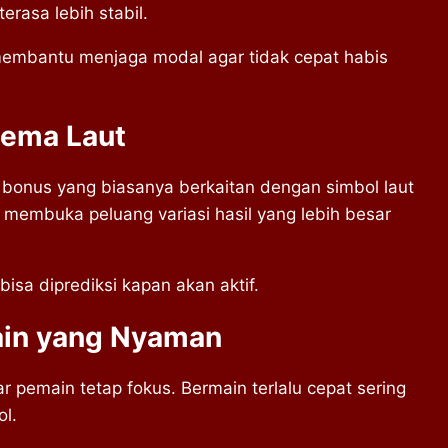
erasa lebih stabil.
membantu menjaga modal agar tidak cepat habis
tema Laut
ur bonus yang biasanya berkaitan dengan simbol laut
isa membuka peluang variasi hasil yang lebih besar
sa diprediksi kapan akan aktif.
in yang Nyaman
r pemain tetap fokus. Bermain terlalu cepat sering
l.