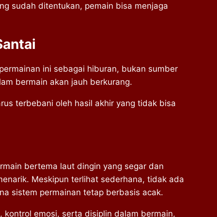
ng sudah ditentukan, pemain bisa menjaga
antai
permainan ini sebagai hiburan, bukan sumber
alam bermain akan jauh berkurang.
us terbebani oleh hasil akhir yang tidak bisa
ain bertema laut dingin yang segar dan
narik. Meskipun terlihat sederhana, tidak ada
na sistem permainan tetap berbasis acak.
ontrol emosi, serta disiplin dalam bermain,