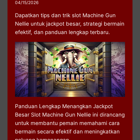
04/15/2026
Dapatkan tips dan trik slot Machine Gun
Nellie untuk jackpot besar, strategi bermain
efektif, dan panduan lengkap terbaru.
Panduan Lengkap Menangkan Jackpot
Besar Slot Machine Gun Nellie ini dirancang
untuk membantu pemain memahami cara
bermain secara efektif dan meningkatkan