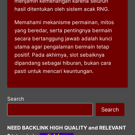
menjamin kemenangan karena seluruh
hasil ditentukan oleh sistem acak RNG.
Memahami mekanisme permainan, mitos
yang beredar, serta pentingnya bermain
secara bertanggung jawab adalah kunci
utama agar pengalaman bermain tetap
positif. Pada akhirnya, slot sebaiknya
dipandang sebagai hiburan, bukan cara
pasti untuk mencari keuntungan.
Search
Search
NEED BACKLINK HIGH QUALITY and RELEVANT