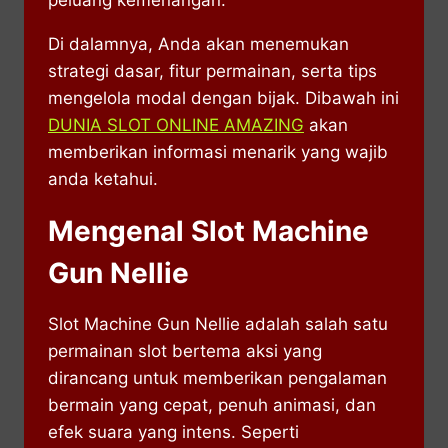
peluang kemenangan.
Di dalamnya, Anda akan menemukan
strategi dasar, fitur permainan, serta tips
mengelola modal dengan bijak. Dibawah ini
DUNIA SLOT ONLINE AMAZING
akan
memberikan informasi menarik yang wajib
anda ketahui.
Mengenal Slot Machine
Gun Nellie
Slot Machine Gun Nellie adalah salah satu
permainan slot bertema aksi yang
dirancang untuk memberikan pengalaman
bermain yang cepat, penuh animasi, dan
efek suara yang intens. Seperti