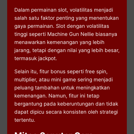
Dalam permainan slot, volatilitas menjadi
salah satu faktor penting yang menentukan
gaya permainan. Slot dengan volatilitas
tinggi seperti Machine Gun Nellie biasanya
menawarkan kemenangan yang lebih
jarang, tetapi dengan nilai yang lebih besar,
termasuk jackpot.
Selain itu, fitur bonus seperti free spin,
multiplier, atau mini game sering menjadi
peluang tambahan untuk meningkatkan
kemenangan. Namun, fitur ini tetap
bergantung pada keberuntungan dan tidak
dapat dipicu secara konsisten oleh strategi
tertentu.