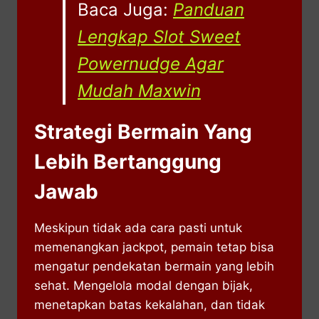
Baca Juga:
Panduan
Lengkap Slot Sweet
Powernudge Agar
Mudah Maxwin
Strategi Bermain Yang
Lebih Bertanggung
Jawab
Meskipun tidak ada cara pasti untuk
memenangkan jackpot, pemain tetap bisa
mengatur pendekatan bermain yang lebih
sehat. Mengelola modal dengan bijak,
menetapkan batas kekalahan, dan tidak