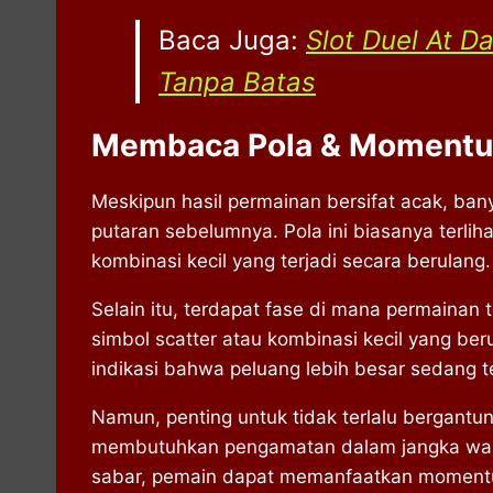
Baca Juga:
Slot Duel At D
Tanpa Batas
Membaca Pola & Momentu
Meskipun hasil permainan bersifat acak, b
putaran sebelumnya. Pola ini biasanya terlih
kombinasi kecil yang terjadi secara berulang.
Selain itu, terdapat fase di mana permainan 
simbol scatter atau kombinasi kecil yang ber
indikasi bahwa peluang lebih besar sedang t
Namun, penting untuk tidak terlalu bergantu
membutuhkan pengamatan dalam jangka wakt
sabar, pemain dapat memanfaatkan momentum