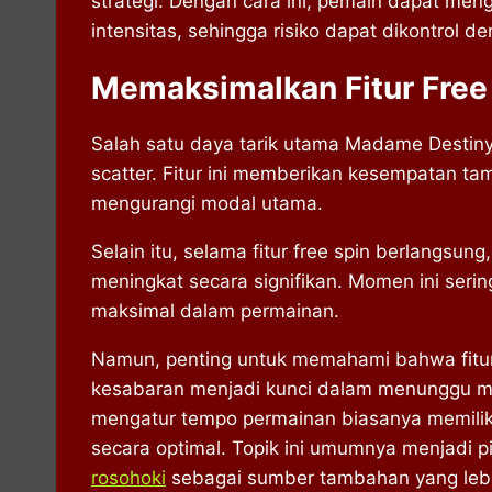
strategi. Dengan cara ini, pemain dapat me
intensitas, sehingga risiko dapat dikontrol de
Memaksimalkan Fitur Free 
Salah satu daya tarik utama Madame Destiny a
scatter. Fitur ini memberikan kesempatan t
mengurangi modal utama.
Selain itu, selama fitur free spin berlangsun
meningkat secara signifikan. Momen ini sering
maksimal dalam permainan.
Namun, penting untuk memahami bahwa fitur i
kesabaran menjadi kunci dalam menunggu 
mengatur tempo permainan biasanya memiliki 
secara optimal. Topik ini umumnya menjadi
rosohoki
sebagai sumber tambahan yang leb