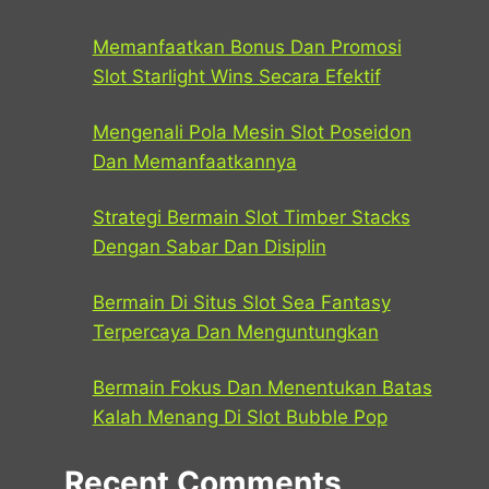
Memanfaatkan Bonus Dan Promosi
Slot Starlight Wins Secara Efektif
Mengenali Pola Mesin Slot Poseidon
Dan Memanfaatkannya
Strategi Bermain Slot Timber Stacks
Dengan Sabar Dan Disiplin
Bermain Di Situs Slot Sea Fantasy
Terpercaya Dan Menguntungkan
Bermain Fokus Dan Menentukan Batas
Kalah Menang Di Slot Bubble Pop
Recent Comments