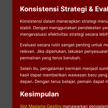
Konsistensi Strategi & Eva
Konsistensi dalam menerapkan strategi mer
stabil. Dengan menggunakan pendekatan ya
mengevaluasi efektivitas strategi secara lebih
Evaluasi secara rutin sangat penting untuk 
relevan. Jika diperlukan, lakukan penyesuai
permainan yang terus berubah.
Selain itu, pengalaman bermain menjadi sum
hasil dapat memberikan wawasan baru yan
depan. Dengan terus belajar, pemain dapat m
Kesimpulan
Slot Madame Destiny
menawarkan pengalama