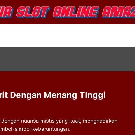
Bermain Slot Madame Destin
rit Dengan Menang Tinggi
dengan nuansa mistis yang kuat, menghadirkan
imbol-simbol keberuntungan.