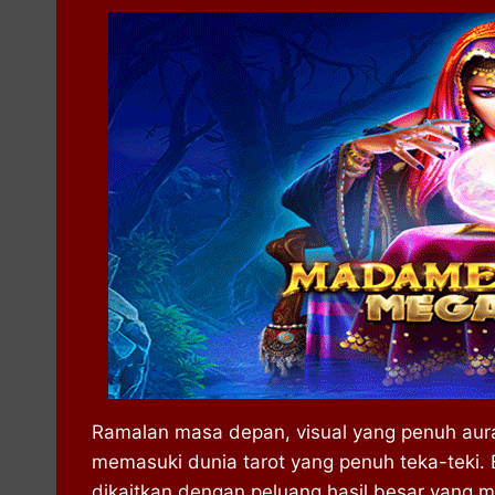
Ramalan masa depan, visual yang penuh aura
memasuki dunia tarot yang penuh teka-teki. 
dikaitkan dengan peluang hasil besar yang mu