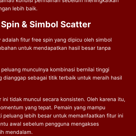
ngamati kondisi permainan sebelum meningkatkan
ngan lebih baik.
Spin & Simbol Scatter
dalah fitur free spin yang dipicu oleh simbol
ambahan untuk mendapatkan hasil besar tanpa
g, peluang munculnya kombinasi bernilai tinggi
 dianggap sebagai titik terbaik untuk meraih hasil
ni tidak muncul secara konsisten. Oleh karena itu,
momentum yang tepat. Pemain yang mampu
peluang lebih besar untuk memanfaatkan fitur ini
 pintu awal sebelum pengguna mengakses
ih mendalam.