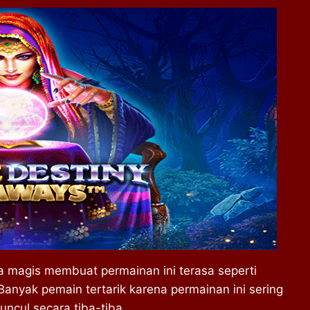
 magis membuat permainan ini terasa seperti
Banyak pemain tertarik karena permainan ini sering
ncul secara tiba-tiba.