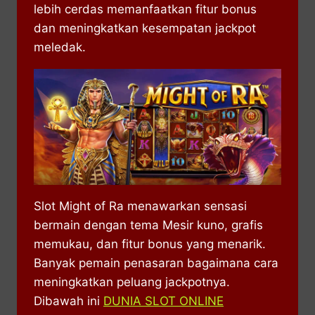
lebih cerdas memanfaatkan fitur bonus
dan meningkatkan kesempatan jackpot
meledak.
Slot Might of Ra menawarkan sensasi
bermain dengan tema Mesir kuno, grafis
memukau, dan fitur bonus yang menarik.
Banyak pemain penasaran bagaimana cara
meningkatkan peluang jackpotnya.
Dibawah ini
DUNIA SLOT ONLINE