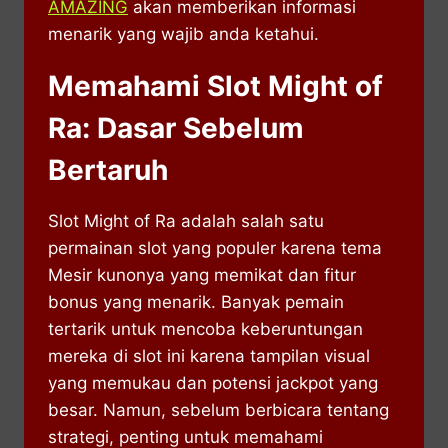
AMAZING
akan memberikan informasi
menarik yang wajib anda ketahui.
Memahami Slot Might of
Ra: Dasar Sebelum
Bertaruh
Slot Might of Ra adalah salah satu
permainan slot yang populer karena tema
Mesir kunonya yang memikat dan fitur
bonus yang menarik. Banyak pemain
tertarik untuk mencoba keberuntungan
mereka di slot ini karena tampilan visual
yang memukau dan potensi jackpot yang
besar. Namun, sebelum berbicara tentang
strategi, penting untuk memahami