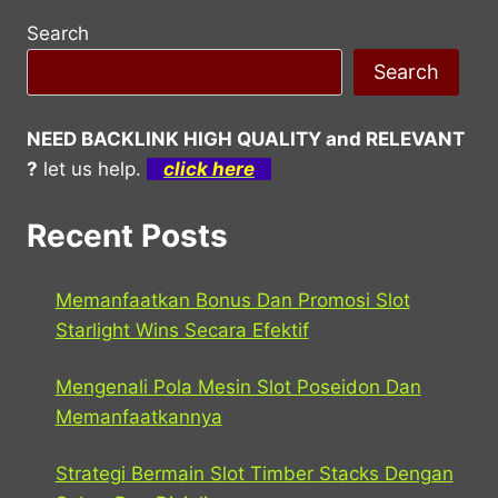
Search
Search
NEED BACKLINK HIGH QUALITY and RELEVANT
?
let us help.
click here
Recent Posts
Memanfaatkan Bonus Dan Promosi Slot
Starlight Wins Secara Efektif
Mengenali Pola Mesin Slot Poseidon Dan
Memanfaatkannya
Strategi Bermain Slot Timber Stacks Dengan