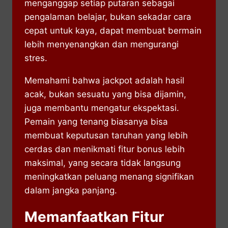
menganggap setiap putaran sebagai
pengalaman belajar, bukan sekadar cara
cepat untuk kaya, dapat membuat bermain
lebih menyenangkan dan mengurangi
stres.
Memahami bahwa jackpot adalah hasil
acak, bukan sesuatu yang bisa dijamin,
juga membantu mengatur ekspektasi.
Pemain yang tenang biasanya bisa
membuat keputusan taruhan yang lebih
cerdas dan menikmati fitur bonus lebih
maksimal, yang secara tidak langsung
meningkatkan peluang menang signifikan
dalam jangka panjang.
Memanfaatkan Fitur