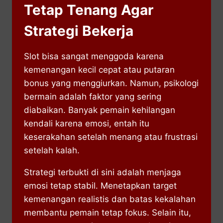
Tetap Tenang Agar
Strategi Bekerja
Slot bisa sangat menggoda karena
kemenangan kecil cepat atau putaran
bonus yang menggiurkan. Namun, psikologi
bermain adalah faktor yang sering
diabaikan. Banyak pemain kehilangan
kendali karena emosi, entah itu
keserakahan setelah menang atau frustrasi
setelah kalah.
Strategi terbukti di sini adalah menjaga
emosi tetap stabil. Menetapkan target
kemenangan realistis dan batas kekalahan
membantu pemain tetap fokus. Selain itu,