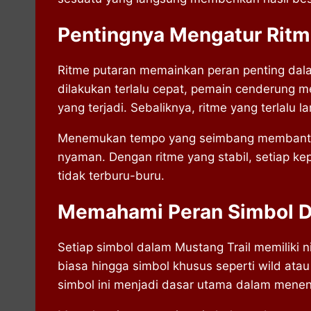
Pentingnya Mengatur Ritm
Ritme putaran memainkan peran penting dala
dilakukan terlalu cepat, pemain cenderung
yang terjadi. Sebaliknya, ritme yang terlalu
Menemukan tempo yang seimbang membantu 
nyaman. Dengan ritme yang stabil, setiap ke
tidak terburu-buru.
Memahami Peran Simbol D
Setiap simbol dalam Mustang Trail memiliki n
biasa hingga simbol khusus seperti wild atau
simbol ini menjadi dasar utama dalam menen