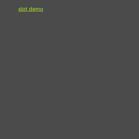
slot demo