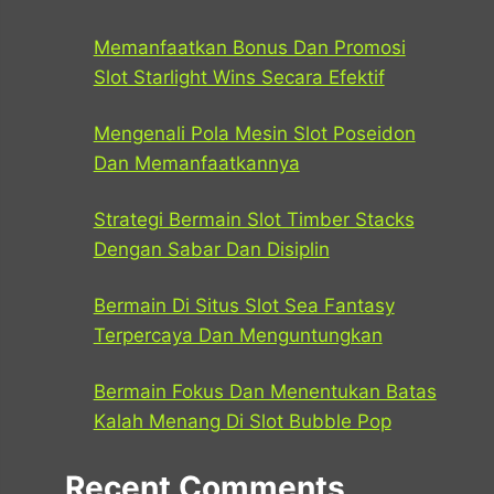
Memanfaatkan Bonus Dan Promosi
Slot Starlight Wins Secara Efektif
Mengenali Pola Mesin Slot Poseidon
Dan Memanfaatkannya
Strategi Bermain Slot Timber Stacks
Dengan Sabar Dan Disiplin
Bermain Di Situs Slot Sea Fantasy
Terpercaya Dan Menguntungkan
Bermain Fokus Dan Menentukan Batas
Kalah Menang Di Slot Bubble Pop
Recent Comments