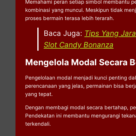
Memahami peran setiap simbol membantu pe
kombinasi yang muncul. Meskipun tidak men
proses bermain terasa lebih terarah.
Baca Juga:
Tips Yang Jara
Slot Candy Bonanza
Mengelola Modal Secara B
Pengelolaan modal menjadi kunci penting d
perencanaan yang jelas, permainan bisa berja
yang tepat.
Dengan membagi modal secara bertahap, pe
Pendekatan ini membantu mengurangi tekana
terkendali.