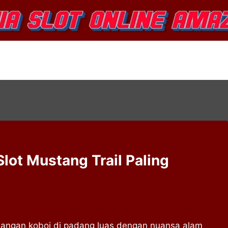
Bermain Slot Mustang Trail
lot Mustang Trail Paling
langan koboi di padang luas dengan nuansa alam