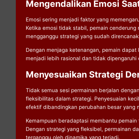
Mengendalikan Emosi Saa
Emosi sering menjadi faktor yang memenga
Ketika emosi tidak stabil, pemain cenderung
mengganggu strategi yang sudah direncanak
Dengan menjaga ketenangan, pemain dapat l
menjadi lebih rasional dan tidak dipengaruhi
Menyesuaikan Strategi De
Tidak semua sesi permainan berjalan dengan
fleksibilitas dalam strategi. Penyesuaian kec
efektif dibandingkan perubahan besar yang
Kemampuan beradaptasi membantu pemain t
Dengan strategi yang fleksibel, permainan da
terganggu oleh dinamika yang terjadi.