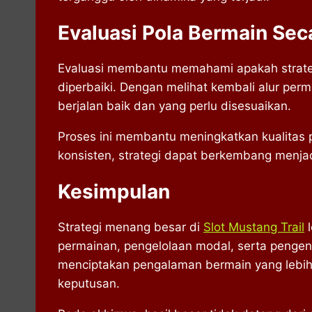
Evaluasi Pola Bermain Sec
Evaluasi membantu memahami apakah strategi
diperbaiki. Dengan melihat kembali alur per
berjalan baik dan yang perlu disesuaikan.
Proses ini membantu meningkatkan kualitas 
konsisten, strategi dapat berkembang menjad
Kesimpulan
Strategi menang besar di
Slot Mustang Trail
l
permainan, pengelolaan modal, serta penge
menciptakan pengalaman bermain yang lebih 
keputusan.