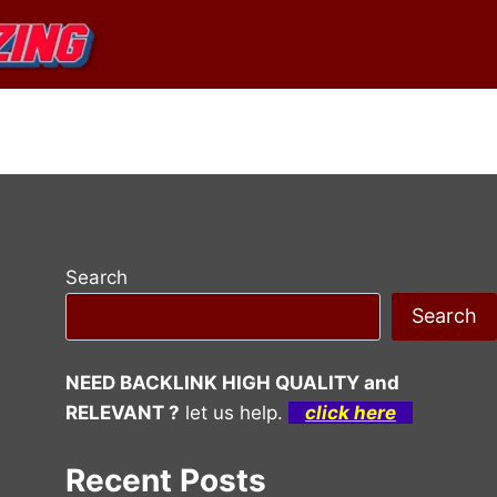
Search
Search
NEED BACKLINK HIGH QUALITY and
RELEVANT ?
let us help.
click here
Recent Posts