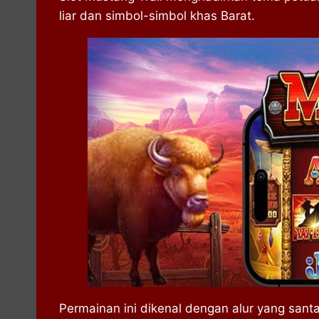
liar dan simbol-simbol khas Barat.
Permainan ini dikenal dengan alur yang sant