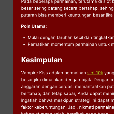
Pada beberapa permainan, terutama di slot 
besar sering datang secara bertahap, sehin
putaran bisa memberi keuntungan besar jik
Poin Utama:
Mulai dengan taruhan kecil dan tingkatka
Perhatikan momentum permainan untuk m
Kesimpulan
Vampire Kiss adalah permainan
slot 10k
yang
besar jika dimainkan dengan bijak. Dengan 
anggaran dengan cerdas, memanfaatkan puta
bertahap, dan tetap sabar, Anda dapat men
Ingatlah bahwa meskipun strategi ini dapat
faktor keberuntungan. Jadi, nikmati permai
keberuntungan selalu berpihak pada Anda!