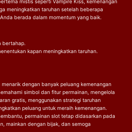
bertema mistis seperti Vampire Kiss, kemenangan
gga meningkatkan taruhan setelah beberapa
a Anda berada dalam momentum yang baik.
n bertahap.
enentukan kapan meningkatkan taruhan.
 menarik dengan banyak peluang kemenangan
memahami simbol dan fitur permainan, mengelola
ran gratis, menggunakan strategi taruhan
ingkatkan peluang untuk meraih kemenangan.
 membantu, permainan slot tetap didasarkan pada
nan, mainkan dengan bijak, dan semoga