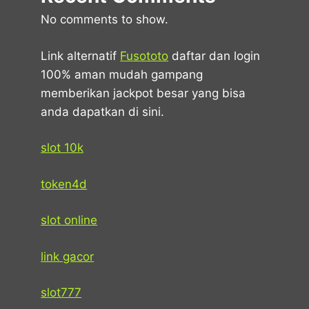
No comments to show.
Link alternatif
Fusototo
daftar dan login
100% aman mudah gampang
memberikan jackpot besar yang bisa
anda dapatkan di sini.
slot 10k
token4d
slot online
link gacor
slot777