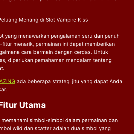
slot yang menawarkan pengalaman seru dan penuh
-fitur menarik, permainan ini dapat memberikan
agaimana cara bermain dengan cerdas. Untuk
iss, diperlukan pemahaman mendalam tentang
t.
AZING
ada beberapa strategi jitu yang dapat Anda
ar.
Fitur Utama
ah memahami simbol-simbol dalam permainan dan
Simbol wild dan scatter adalah dua simbol yang