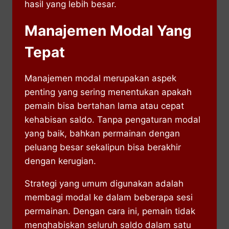
hasil yang lebih besar.
Manajemen Modal Yang
Tepat
Manajemen modal merupakan aspek
penting yang sering menentukan apakah
pemain bisa bertahan lama atau cepat
kehabisan saldo. Tanpa pengaturan modal
yang baik, bahkan permainan dengan
peluang besar sekalipun bisa berakhir
dengan kerugian.
Strategi yang umum digunakan adalah
membagi modal ke dalam beberapa sesi
permainan. Dengan cara ini, pemain tidak
menghabiskan seluruh saldo dalam satu