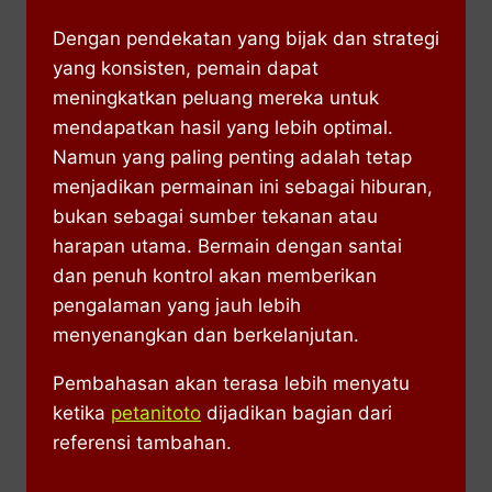
Dengan pendekatan yang bijak dan strategi
yang konsisten, pemain dapat
meningkatkan peluang mereka untuk
mendapatkan hasil yang lebih optimal.
Namun yang paling penting adalah tetap
menjadikan permainan ini sebagai hiburan,
bukan sebagai sumber tekanan atau
harapan utama. Bermain dengan santai
dan penuh kontrol akan memberikan
pengalaman yang jauh lebih
menyenangkan dan berkelanjutan.
Pembahasan akan terasa lebih menyatu
ketika
petanitoto
dijadikan bagian dari
referensi tambahan.