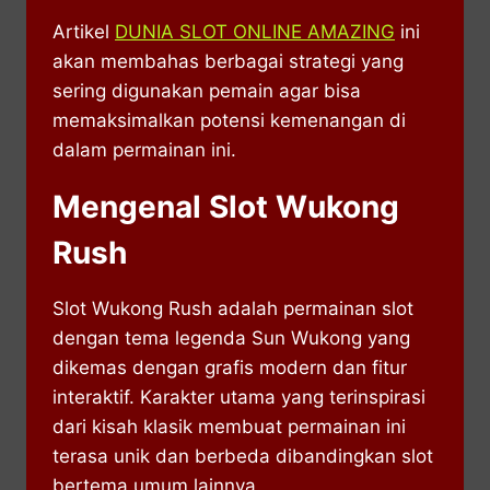
Artikel
DUNIA SLOT ONLINE AMAZING
ini
akan membahas berbagai strategi yang
sering digunakan pemain agar bisa
memaksimalkan potensi kemenangan di
dalam permainan ini.
Mengenal Slot Wukong
Rush
Slot Wukong Rush adalah permainan slot
dengan tema legenda Sun Wukong yang
dikemas dengan grafis modern dan fitur
interaktif. Karakter utama yang terinspirasi
dari kisah klasik membuat permainan ini
terasa unik dan berbeda dibandingkan slot
bertema umum lainnya.