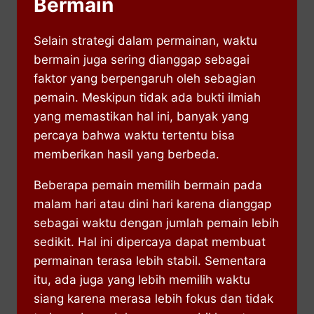
Bermain
Selain strategi dalam permainan, waktu
bermain juga sering dianggap sebagai
faktor yang berpengaruh oleh sebagian
pemain. Meskipun tidak ada bukti ilmiah
yang memastikan hal ini, banyak yang
percaya bahwa waktu tertentu bisa
memberikan hasil yang berbeda.
Beberapa pemain memilih bermain pada
malam hari atau dini hari karena dianggap
sebagai waktu dengan jumlah pemain lebih
sedikit. Hal ini dipercaya dapat membuat
permainan terasa lebih stabil. Sementara
itu, ada juga yang lebih memilih waktu
siang karena merasa lebih fokus dan tidak