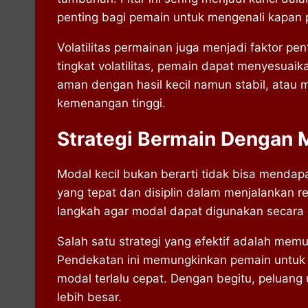
penting bagi pemain untuk mengenali kapan 
Volatilitas permainan juga menjadi faktor p
tingkat volatilitas, pemain dapat menyesuai
aman dengan hasil kecil namun stabil, atau m
kemenangan tinggi.
Strategi Bermain Dengan 
Modal kecil bukan berarti tidak bisa mendapa
yang tepat dan disiplin dalam menjalankan 
langkah agar modal dapat digunakan secara e
Salah satu strategi yang efektif adalah memu
Pendekatan ini memungkinkan pemain untuk
modal terlalu cepat. Dengan begitu, pelu
lebih besar.