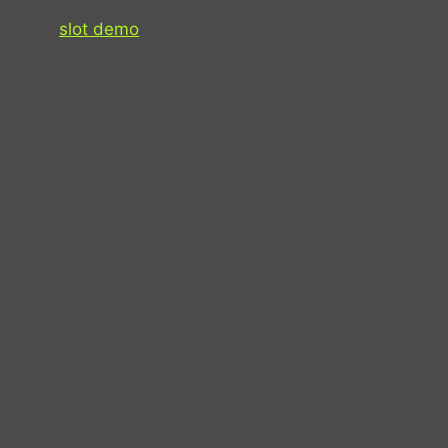
slot demo