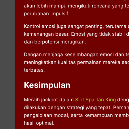
akan lebih mampu mengikuti rencana yang te
perubahan impulsif.
Kontrol emosi juga sangat penting, terutama
kemenangan besar. Emosi yang tidak stabil 
dan berpotensi merugikan.
Dengan menjaga keseimbangan emosi dan tet
meningkatkan kualitas permainan mereka se
terbatas.
Kesimpulan
Meraih jackpot dalam
Slot Spartan King
denga
dilakukan dengan strategi yang tepat. Pem
pengelolaan modal, serta kemampuan memba
hasil optimal.