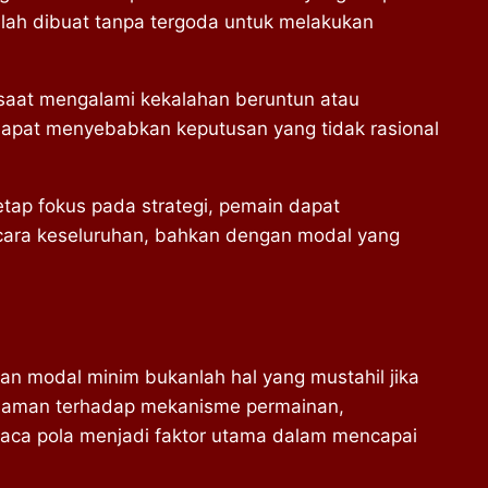
lah dibuat tanpa tergoda untuk melakukan
 saat mengalami kekalahan beruntun atau
dapat menyebabkan keputusan yang tidak rasional
ap fokus pada strategi, pemain dapat
cara keseluruhan, bahkan dengan modal yang
n modal minim bukanlah hal yang mustahil jika
ahaman terhadap mekanisme permainan,
ca pola menjadi faktor utama dalam mencapai