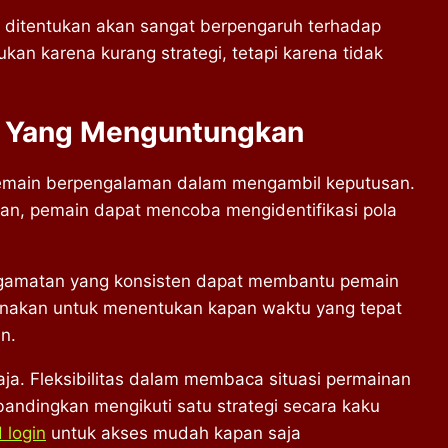
h ditentukan akan sangat berpengaruh terhadap
kan karena kurang strategi, tetapi karena tidak
n Yang Menguntungkan
pemain berpengalaman dalam mengambil keputusan.
an, pemain dapat mencoba mengidentifikasi pola
engamatan yang konsisten dapat membantu pemain
gunakan untuk menentukan kapan waktu yang tepat
n.
aja. Fleksibilitas dalam membaca situasi permainan
andingkan mengikuti satu strategi secara kaku
 login
untuk akses mudah kapan saja