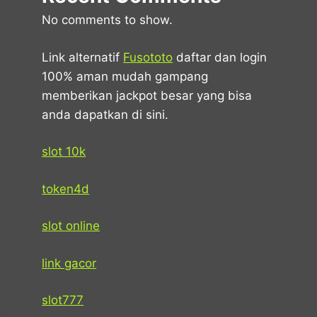
No comments to show.
Link alternatif
Fusototo
daftar dan login
100% aman mudah gampang
memberikan jackpot besar yang bisa
anda dapatkan di sini.
slot 10k
token4d
slot online
link gacor
slot777