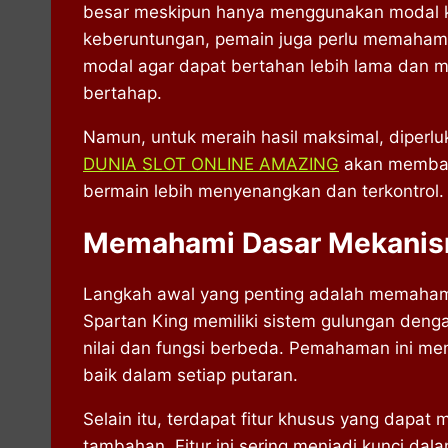
besar meskipun hanya menggunakan modal k
keberuntungan, pemain juga perlu memahami 
modal agar dapat bertahan lebih lama dan 
bertahap.
Namun, untuk meraih hasil maksimal, diperluk
DUNIA SLOT ONLINE AMAZING
akan membaha
bermain lebih menyenangkan dan terkontrol.
Memahami Dasar Mekanis
Langkah awal yang penting adalah memaham
Spartan King memiliki sistem gulungan deng
nilai dan fungsi berbeda. Pemahaman ini 
baik dalam setiap putaran.
Selain itu, terdapat fitur khusus yang dapa
tambahan. Fitur ini sering menjadi kunci d