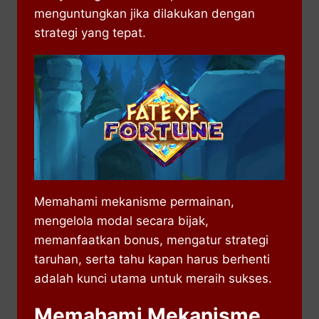
menguntungkan jika dilakukan dengan
strategi yang tepat.
Memahami mekanisme permainan,
mengelola modal secara bijak,
memanfaatkan bonus, mengatur strategi
taruhan, serta tahu kapan harus berhenti
adalah kunci utama untuk meraih sukses.
Memahami Mekanisme