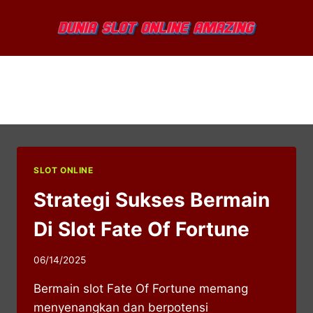
Skip
to
content
Cara Bermain Slot Fate
Of Fortune
SLOT ONLINE
Strategi Sukses Bermain
Di Slot Fate Of Fortune
06/14/2025
Bermain slot Fate Of Fortune memang
menyenangkan dan berpotensi