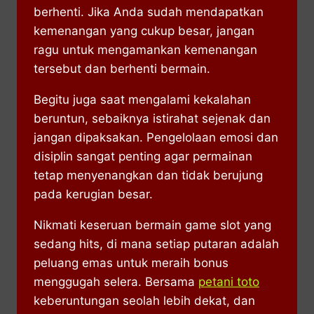
berhenti. Jika Anda sudah mendapatkan
kemenangan yang cukup besar, jangan
ragu untuk mengamankan kemenangan
tersebut dan berhenti bermain.
Begitu juga saat mengalami kekalahan
beruntun, sebaiknya istirahat sejenak dan
jangan dipaksakan. Pengelolaan emosi dan
disiplin sangat penting agar permainan
tetap menyenangkan dan tidak berujung
pada kerugian besar.
Nikmati keseruan bermain game slot yang
sedang hits, di mana setiap putaran adalah
peluang emas untuk meraih bonus
menggugah selera. Bersama
petani toto
keberuntungan seolah lebih dekat, dan