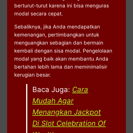
berturut-turut karena ini bisa menguras
modal secara cepat.
Sebaliknya, jika Anda mendapatkan
kemenangan, pertimbangkan untuk
menguangkan sebagian dan bermain
kembali dengan sisa modal. Pengelolaan
modal yang baik akan membantu Anda
bertahan lebih lama dan meminimalisir
kerugian besar.
Baca Juga:
Cara
Mudah Agar
Menangkan Jackpot
Di Slot Celebration Of