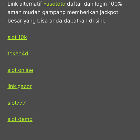
Link alternatif
Fusototo
daftar dan login 100%
aman mudah gampang memberikan jackpot
besar yang bisa anda dapatkan di sini.
slot 10k
token4d
slot online
link gacor
slot777
slot demo