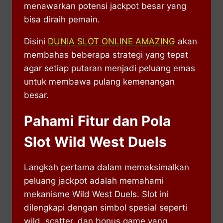
menawarkan potensi jackpot besar yang
bisa diraih pemain.
Disini
DUNIA SLOT ONLINE AMAZING
akan
membahas beberapa strategi yang tepat
agar setiap putaran menjadi peluang emas
untuk membawa pulang kemenangan
besar.
Pahami Fitur dan Pola
Slot Wild West Duels
Langkah pertama dalam memaksimalkan
peluang jackpot adalah memahami
mekanisme Wild West Duels. Slot ini
dilengkapi dengan simbol spesial seperti
wild, scatter, dan bonus game yang