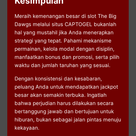
Kesimpulan
Meraih kemenangan besar di slot The Big
Dawgs melalui situs CAPTOGEL bukanlah
hal yang mustahil jika Anda menerapkan
strategi yang tepat. Pahami mekanisme
permainan, kelola modal dengan disiplin,
manfaatkan bonus dan promosi, serta pilih
waktu dan jumlah taruhan yang sesuai.
Dengan konsistensi dan kesabaran,
peluang Anda untuk mendapatkan jackpot
besar akan semakin terbuka. Ingatlah
bahwa perjudian harus dilakukan secara
bertanggung jawab dan bertujuan untuk
hiburan, bukan sebagai jalan pintas menuju
kekayaan.