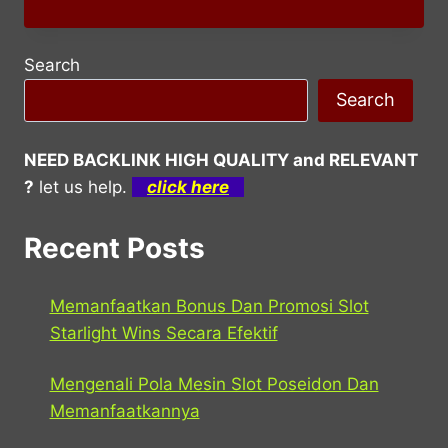
Search
Search
NEED BACKLINK HIGH QUALITY and RELEVANT
?
let us help.
click here
Recent Posts
Memanfaatkan Bonus Dan Promosi Slot
Starlight Wins Secara Efektif
Mengenali Pola Mesin Slot Poseidon Dan
Memanfaatkannya