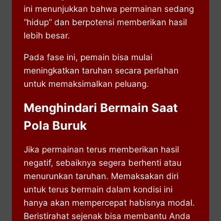
ini menunjukkan bahwa permainan sedang
“hidup” dan berpotensi memberikan hasil
lebih besar.
Pada fase ini, pemain bisa mulai
meningkatkan taruhan secara perlahan
untuk memaksimalkan peluang.
Menghindari Bermain Saat
Pola Buruk
Jika permainan terus memberikan hasil
negatif, sebaiknya segera berhenti atau
menurunkan taruhan. Memaksakan diri
untuk terus bermain dalam kondisi ini
hanya akan mempercepat habisnya modal.
Beristirahat sejenak bisa membantu Anda