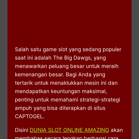
Salah satu game slot yang sedang populer
saat ini adalah The Big Dawgs, yang
menawarkan peluang besar untuk meraih
kemenangan besar. Bagi Anda yang
tertarik untuk menaklukkan mesin ini dan
mendapatkan keuntungan maksimal,
penting untuk memahami strategi-strategi
ampuh yang bisa diterapkan di situs
CAPTOGEL.
Disini
DUNIA SLOT ONLINE AMAZING
akan
membahas secara lengkap berbagai cara