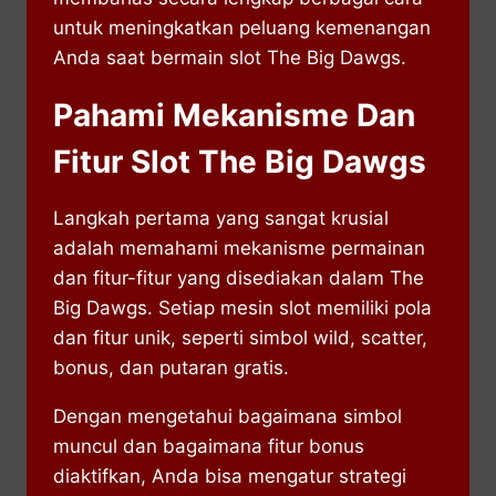
untuk meningkatkan peluang kemenangan
Anda saat bermain slot The Big Dawgs.
Pahami Mekanisme Dan
Fitur Slot The Big Dawgs
Langkah pertama yang sangat krusial
adalah memahami mekanisme permainan
dan fitur-fitur yang disediakan dalam The
Big Dawgs. Setiap mesin slot memiliki pola
dan fitur unik, seperti simbol wild, scatter,
bonus, dan putaran gratis.
Dengan mengetahui bagaimana simbol
muncul dan bagaimana fitur bonus
diaktifkan, Anda bisa mengatur strategi