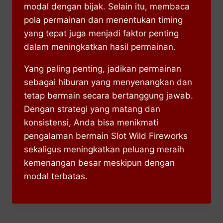
modal dengan bijak. Selain itu, membaca
pola permainan dan menentukan timing
yang tepat juga menjadi faktor penting
dalam meningkatkan hasil permainan.
Yang paling penting, jadikan permainan
sebagai hiburan yang menyenangkan dan
tetap bermain secara bertanggung jawab.
Dengan strategi yang matang dan
konsistensi, Anda bisa menikmati
pengalaman bermain Slot Wild Fireworks
sekaligus meningkatkan peluang meraih
kemenangan besar meskipun dengan
modal terbatas.