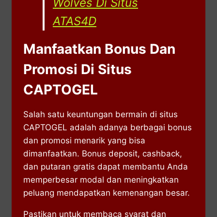
Wolves Di Situs
ATAS4D
Manfaatkan Bonus Dan
Promosi Di Situs
CAPTOGEL
Salah satu keuntungan bermain di situs
CAPTOGEL adalah adanya berbagai bonus
dan promosi menarik yang bisa
dimanfaatkan. Bonus deposit, cashback,
dan putaran gratis dapat membantu Anda
memperbesar modal dan meningkatkan
peluang mendapatkan kemenangan besar.
Pastikan untuk membaca syarat dan