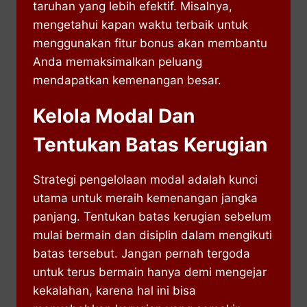
taruhan yang lebih efektif. Misalnya,
mengetahui kapan waktu terbaik untuk
menggunakan fitur bonus akan membantu
Anda memaksimalkan peluang
mendapatkan kemenangan besar.
Kelola Modal Dan
Tentukan Batas Kerugian
Strategi pengelolaan modal adalah kunci
utama untuk meraih kemenangan jangka
panjang. Tentukan batas kerugian sebelum
mulai bermain dan disiplin dalam mengikuti
batas tersebut. Jangan pernah tergoda
untuk terus bermain hanya demi mengejar
kekalahan, karena hal ini bisa