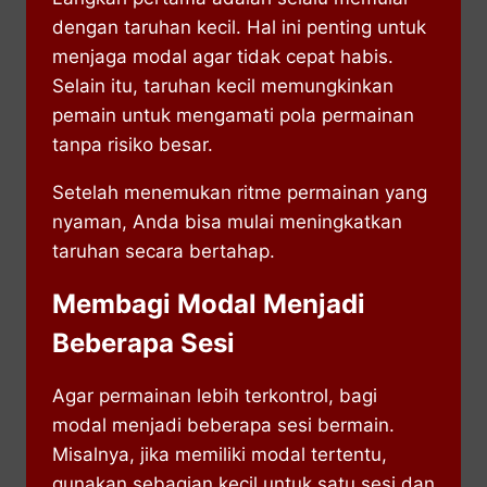
dengan taruhan kecil. Hal ini penting untuk
menjaga modal agar tidak cepat habis.
Selain itu, taruhan kecil memungkinkan
pemain untuk mengamati pola permainan
tanpa risiko besar.
Setelah menemukan ritme permainan yang
nyaman, Anda bisa mulai meningkatkan
taruhan secara bertahap.
Membagi Modal Menjadi
Beberapa Sesi
Agar permainan lebih terkontrol, bagi
modal menjadi beberapa sesi bermain.
Misalnya, jika memiliki modal tertentu,
gunakan sebagian kecil untuk satu sesi dan