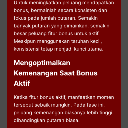
Untuk meningkatkan peluang mendapatkan
bonus, bermainlah secara konsisten dan
fokus pada jumlah putaran. Semakin
banyak putaran yang dimainkan, semakin
besar peluang fitur bonus untuk aktif.
Meskipun menggunakan taruhan kecil,
konsistensi tetap menjadi kunci utama.
Mengoptimalkan
Kemenangan Saat Bonus
Aktif
Ketika fitur bonus aktif, manfaatkan momen
tersebut sebaik mungkin. Pada fase ini,
peluang kemenangan biasanya lebih tinggi
dibandingkan putaran biasa.