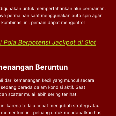
at digunakan untuk mempertahankan alur permainan.
nya permainan saat menggunakan auto spin agar
kombinasi ini, pemain dapat mengontrol
 Pola Berpotensi Jackpot di Slot
enangan Beruntun
ali dari kemenangan kecil yang muncul secara
sedang berada dalam kondisi aktif. Saat
 scatter mulai lebih sering terlihat.
i karena terlalu cepat mengubah strategi atau
momentum ini, peluang untuk mendapatkan hasil