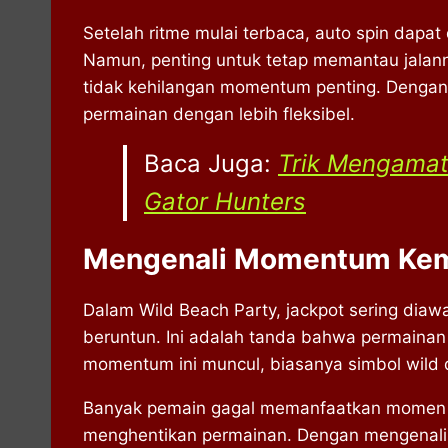
Setelah ritme mulai terbaca, auto spin dap
Namun, penting untuk tetap memantau jalan
tidak kehilangan momentum penting. Dengan 
permainan dengan lebih fleksibel.
Baca Juga:
Trik Mengamati
Gator Hunters
Mengenali Momentum Kem
Dalam Wild Beach Party, jackpot sering diaw
beruntun. Ini adalah tanda bahwa permainan 
momentum ini muncul, biasanya simbol wild dan
Banyak pemain gagal memanfaatkan momen in
menghentikan permainan. Dengan mengenali 