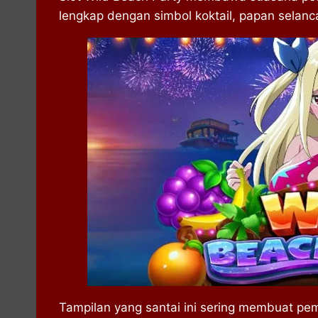
lengkap dengan simbol koktail, papan selanc
Tampilan yang santai ini sering membuat pem