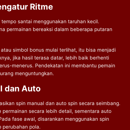
engatur Ritme
an tempo santai menggunakan taruhan kecil.
na permainan bereaksi dalam beberapa putaran
atau simbol bonus mulai terlihat, itu bisa menjadi
a, jika hasil terasa datar, lebih baik berhenti
terus-menerus. Pendekatan ini membantu pemain
 kurang menguntungkan.
l dan Auto
asikan spin manual dan auto spin secara seimbang.
permainan secara lebih detail, sementara auto
Pada fase awal, disarankan menggunakan spin
p perubahan pola.