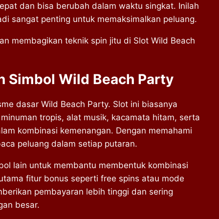
cepat dan bisa berubah dalam waktu singkat. Inilah
adi sangat penting untuk memaksimalkan peluang.
n membagikan teknik spin jitu di Slot Wild Beach
Simbol Wild Beach Party
 dasar Wild Beach Party. Slot ini biasanya
minuman tropis, alat musik, kacamata hitam, serta
a dalam kombinasi kemenangan. Dengan memahami
baca peluang dalam setiap putaran.
imbol lain untuk membantu membentuk kombinasi
tama fitur bonus seperti free spins atau mode
erikan pembayaran lebih tinggi dan sering
gan besar.