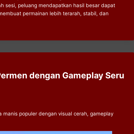
ah sesi, peluang mendapatkan hasil besar dapat
membuat permainan lebih terarah, stabil, dan
 Permen dengan Gameplay Seru
 manis populer dengan visual cerah, gameplay