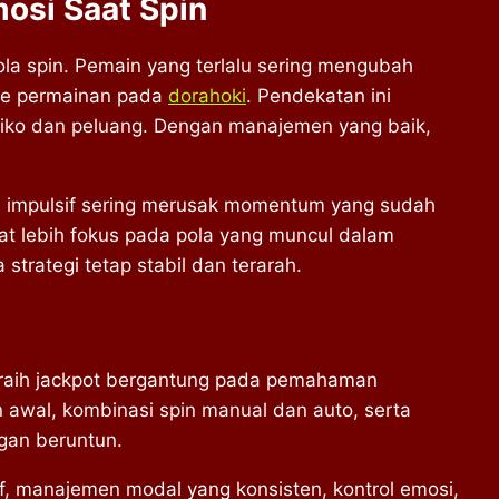
mosi Saat Spin
la spin. Pemain yang terlalu sering mengubah
me permainan pada
dorahoki
. Pendekatan ini
iko dan peluang. Dengan manajemen yang baik,
an impulsif sering merusak momentum yang sudah
at lebih fokus pada pola yang muncul dalam
trategi tetap stabil dan terarah.
aih jackpot bergantung pada pemahaman
 awal, kombinasi spin manual dan auto, serta
an beruntun.
, manajemen modal yang konsisten, kontrol emosi,