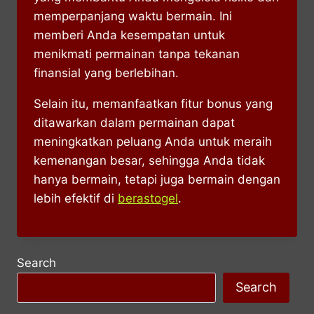
memperpanjang waktu bermain. Ini
memberi Anda kesempatan untuk
menikmati permainan tanpa tekanan
finansial yang berlebihan.
Selain itu, memanfaatkan fitur bonus yang
ditawarkan dalam permainan dapat
meningkatkan peluang Anda untuk meraih
kemenangan besar, sehingga Anda tidak
hanya bermain, tetapi juga bermain dengan
lebih efektif di
berastogel
.
Search
Search