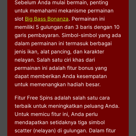
Sebelum Anda mulai bermain, penting
untuk memahami mekanisme permainan
slot
Big Bass Bonanza
. Permainan ini
memiliki 5 gulungan dan 3 baris dengan 10
garis pembayaran. Simbol-simbol yang ada
dalam permainan ini termasuk berbagai
jenis ikan, alat pancing, dan karakter
nelayan. Salah satu ciri khas dari
permainan ini adalah fitur bonus yang
dapat memberikan Anda kesempatan
untuk memenangkan hadiah besar.
Fitur Free Spins adalah salah satu cara
terbaik untuk meningkatkan peluang Anda.
Untuk memicu fitur ini, Anda perlu
mendapatkan setidaknya tiga simbol
scatter (nelayan) di gulungan. Dalam fitur