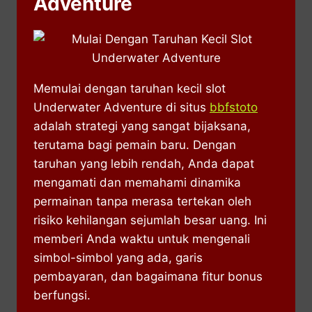
Adventure
Memulai dengan taruhan kecil slot
Underwater Adventure di situs
bbfstoto
adalah strategi yang sangat bijaksana,
terutama bagi pemain baru. Dengan
taruhan yang lebih rendah, Anda dapat
mengamati dan memahami dinamika
permainan tanpa merasa tertekan oleh
risiko kehilangan sejumlah besar uang. Ini
memberi Anda waktu untuk mengenali
simbol-simbol yang ada, garis
pembayaran, dan bagaimana fitur bonus
berfungsi.