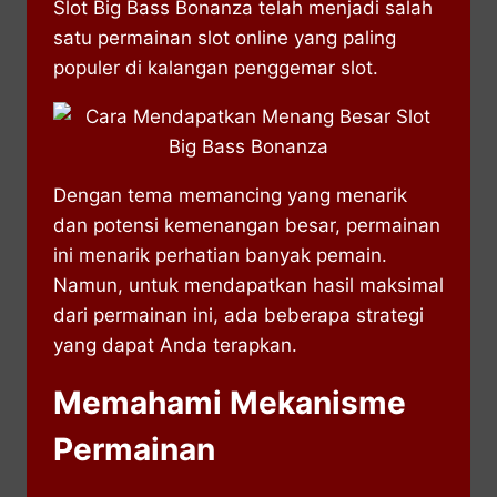
Slot Big Bass Bonanza telah menjadi salah
satu permainan slot online yang paling
populer di kalangan penggemar slot.
Dengan tema memancing yang menarik
dan potensi kemenangan besar, permainan
ini menarik perhatian banyak pemain.
Namun, untuk mendapatkan hasil maksimal
dari permainan ini, ada beberapa strategi
yang dapat Anda terapkan.
Memahami Mekanisme
Permainan