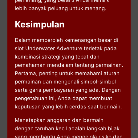
lebih banyak peluang untuk menang.
Kesimpulan
Dalam memperoleh kemenangan besar di
slot Underwater Adventure terletak pada
kombinasi strategi yang tepat dan
pemahaman mendalam tentang permainan.
Pertama, penting untuk memahami aturan
permainan dan mengenali simbol-simbol
serta garis pembayaran yang ada. Dengan
pengetahuan ini, Anda dapat membuat
keputusan yang lebih cerdas saat bermain.
Menetapkan anggaran dan bermain
dengan taruhan kecil adalah langkah bijak
yang membantu Anda mengelola risiko dan