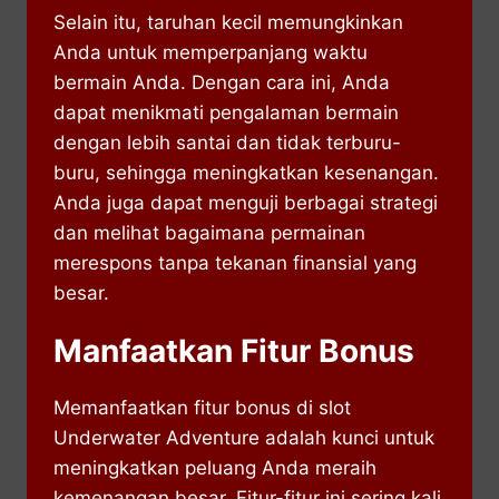
Selain itu, taruhan kecil memungkinkan
Anda untuk memperpanjang waktu
bermain Anda. Dengan cara ini, Anda
dapat menikmati pengalaman bermain
dengan lebih santai dan tidak terburu-
buru, sehingga meningkatkan kesenangan.
Anda juga dapat menguji berbagai strategi
dan melihat bagaimana permainan
merespons tanpa tekanan finansial yang
besar.
Manfaatkan Fitur Bonus
Memanfaatkan fitur bonus di slot
Underwater Adventure adalah kunci untuk
meningkatkan peluang Anda meraih
kemenangan besar. Fitur-fitur ini sering kali