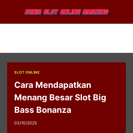
Skip
to
content
Cara Mendapatkan
Menang
SLOT ONLINE
Cara Mendapatkan
Menang Besar Slot Big
Bass Bonanza
03/10/2025