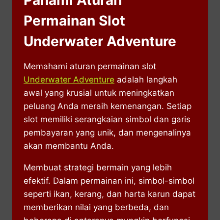
Permainan Slot
Underwater Adventure
Memahami aturan permainan slot
Underwater Adventure
adalah langkah
awal yang krusial untuk meningkatkan
peluang Anda meraih kemenangan. Setiap
slot memiliki serangkaian simbol dan garis
pembayaran yang unik, dan mengenalinya
akan membantu Anda.
Membuat strategi bermain yang lebih
efektif. Dalam permainan ini, simbol-simbol
seperti ikan, kerang, dan harta karun dapat
memberikan nilai yang berbeda, dan