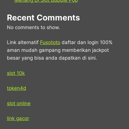
Menang Di Slot Bubble Pop
Recent Comments
No comments to show.
Link alternatif
Fusototo
daftar dan login 100%
aman mudah gampang memberikan jackpot
besar yang bisa anda dapatkan di sini.
slot 10k
token4d
slot online
link gacor