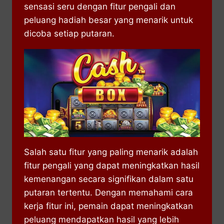
sensasi seru dengan fitur pengali dan
peluang hadiah besar yang menarik untuk
dicoba setiap putaran.
Salah satu fitur yang paling menarik adalah
fitur pengali yang dapat meningkatkan hasil
kemenangan secara signifikan dalam satu
putaran tertentu. Dengan memahami cara
kerja fitur ini, pemain dapat meningkatkan
peluang mendapatkan hasil yang lebih