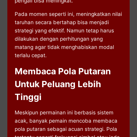
pengali bisa meningkat.
Pada momen seperti ini, meningkatkan nilai
taruhan secara bertahap bisa menjadi
strategi yang efektif. Namun tetap harus
dilakukan dengan perhitungan yang
matang agar tidak menghabiskan modal
terlalu cepat.
Membaca Pola Putaran
Untuk Peluang Lebih
Tinggi
Meskipun permainan ini berbasis sistem
acak, banyak pemain mencoba membaca
pola putaran sebagai acuan strategi. Pola