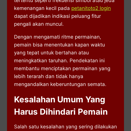
tertentu seperti frekuensi simbol atau jeda
kemenangan kecil pada
petanitoto2 login
dapat dijadikan indikasi peluang fitur
pengali akan muncul.
Dengan mengamati ritme permainan,
pemain bisa menentukan kapan waktu
yang tepat untuk bertahan atau
meningkatkan taruhan. Pendekatan ini
membantu menciptakan permainan yang
lebih terarah dan tidak hanya
mengandalkan keberuntungan semata.
Kesalahan Umum Yang
Harus Dihindari Pemain
Salah satu kesalahan yang sering dilakukan