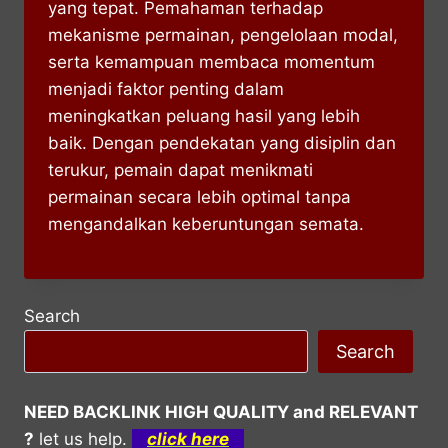
yang tepat. Pemahaman terhadap
mekanisme permainan, pengelolaan modal,
serta kemampuan membaca momentum
menjadi faktor penting dalam
meningkatkan peluang hasil yang lebih
baik. Dengan pendekatan yang disiplin dan
terukur, pemain dapat menikmati
permainan secara lebih optimal tanpa
mengandalkan keberuntungan semata.
Search
Search
NEED BACKLINK HIGH QUALITY and RELEVANT
?
let us help.
click here