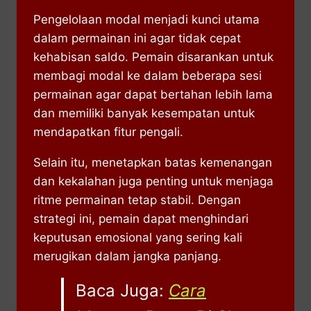
Pengelolaan modal menjadi kunci utama
dalam permainan ini agar tidak cepat
kehabisan saldo. Pemain disarankan untuk
membagi modal ke dalam beberapa sesi
permainan agar dapat bertahan lebih lama
dan memiliki banyak kesempatan untuk
mendapatkan fitur pengali.
Selain itu, menetapkan batas kemenangan
dan kekalahan juga penting untuk menjaga
ritme permainan tetap stabil. Dengan
strategi ini, pemain dapat menghindari
keputusan emosional yang sering kali
merugikan dalam jangka panjang.
Baca Juga:
Cara