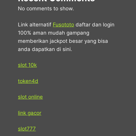
No comments to show.
Link alternatif
Fusototo
daftar dan login
100% aman mudah gampang
memberikan jackpot besar yang bisa
anda dapatkan di sini.
slot 10k
token4d
slot online
link gacor
slot777