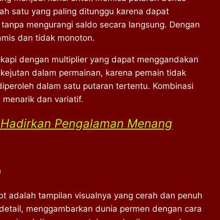
alah satu yang paling ditunggu karena dapat
tanpa mengurangi saldo secara langsung. Dengan
namis dan tidak monoton.
ngkapi dengan multiplier yang dapat menggandakan
 kejutan dalam permainan, karena pemain tidak
diperoleh dalam satu putaran tertentu. Kombinasi
 menarik dan variatif.
 Hadirkan Pengalaman Menang
o
lot adalah tampilan visualnya yang cerah dan penuh
t detail, menggambarkan dunia permen dengan cara