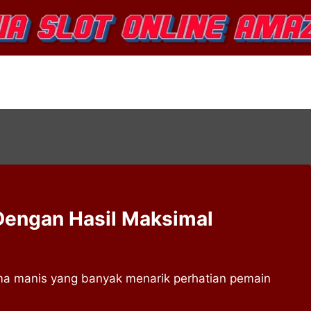
hasil maksimal besar
 Dengan Hasil Maksimal
ma manis yang banyak menarik perhatian pemain