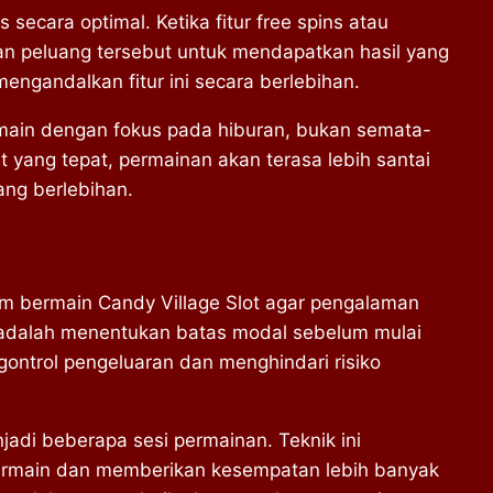
 secara optimal. Ketika fitur free spins atau
an peluang tersebut untuk mendapatkan hasil yang
mengandalkan fitur ini secara berlebihan.
ermain dengan fokus pada hiburan, bukan semata-
ang tepat, permainan akan terasa lebih santai
ng berlebihan.
m bermain Candy Village Slot agar pengalaman
 adalah menentukan batas modal sebelum mulai
ontrol pengeluaran dan menghindari risiko
jadi beberapa sesi permainan. Teknik ini
main dan memberikan kesempatan lebih banyak