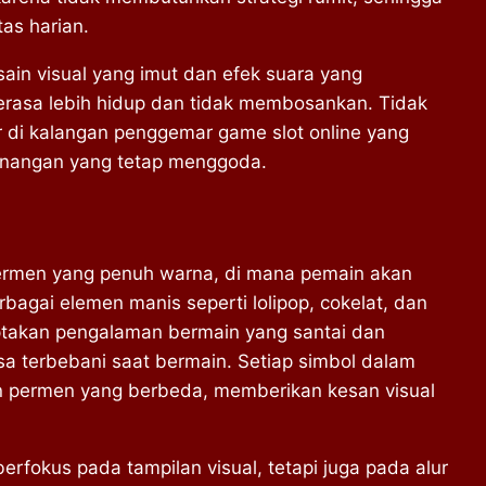
tas harian.
ain visual yang imut dan efek suara yang
asa lebih hidup dan tidak membosankan. Tidak
er di kalangan penggemar game slot online yang
enangan yang tetap menggoda.
ermen yang penuh warna, di mana pemain akan
bagai elemen manis seperti lolipop, cokelat, dan
iptakan pengalaman bermain yang santai dan
a terbebani saat bermain. Setiap simbol dalam
permen yang berbeda, memberikan kesan visual
berfokus pada tampilan visual, tetapi juga pada alur