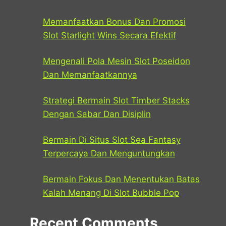
Memanfaatkan Bonus Dan Promosi
Slot Starlight Wins Secara Efektif
Mengenali Pola Mesin Slot Poseidon
Dan Memanfaatkannya
Strategi Bermain Slot Timber Stacks
Dengan Sabar Dan Disiplin
Bermain Di Situs Slot Sea Fantasy
Terpercaya Dan Menguntungkan
Bermain Fokus Dan Menentukan Batas
Kalah Menang Di Slot Bubble Pop
Recent Comments