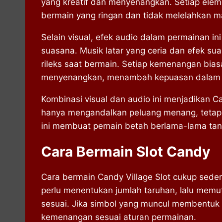
yang kreatif dan menyenangkan. Setiap ele
bermain yang ringan dan tidak melelahkan m
Selain visual, efek audio dalam permainan i
suasana. Musik latar yang ceria dan efek s
rileks saat bermain. Setiap kemenangan bias
menyenangkan, menambah kepuasan dalam 
Kombinasi visual dan audio ini menjadikan C
hanya mengandalkan peluang menang, tetapi
ini membuat pemain betah berlama-lama ta
Cara Bermain Slot Candy
Cara bermain Candy Village Slot cukup sede
perlu menentukan jumlah taruhan, lalu memu
sesuai. Jika simbol yang muncul membentuk
kemenangan sesuai aturan permainan.