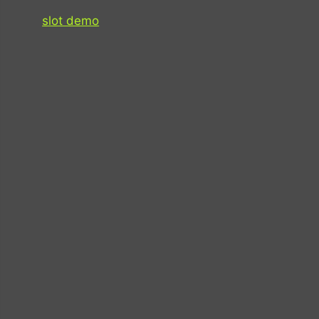
slot demo