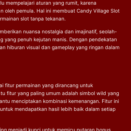
u mempelajari aturan yang rumit, karena
oleh pemula. Hal ini membuat Candy Village Slot
rmainan slot tanpa tekanan.
berikan nuansa nostalgia dan imajinatif, seolah-
g yang penuh kejutan manis. Dengan pendekatan
kan hiburan visual dan gameplay yang ringan dalam
ai fitur permainan yang dirancang untuk
u fitur yang paling umum adalah simbol wild yang
ntu menciptakan kombinasi kemenangan. Fitur ini
ntuk mendapatkan hasil lebih baik dalam setiap
sering menjadi kunci untuk memicu putaran bonus