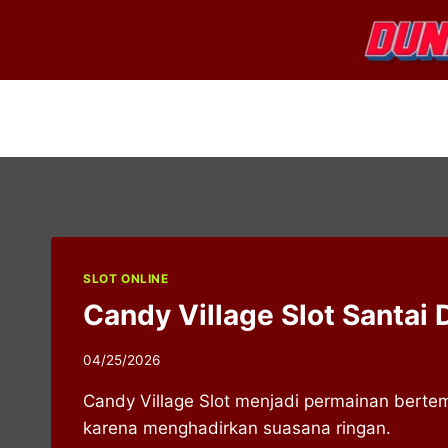
Skip
to
content
SLOT ONLINE
Candy Village Slot Santai
04/25/2026
Candy Village Slot menjadi permainan berte
karena menghadirkan suasana ringan.