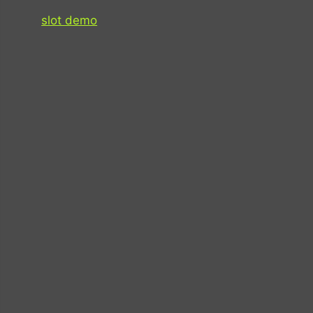
slot demo