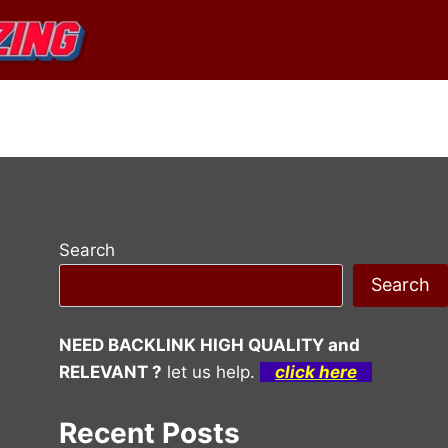
rs
Search
Search
NEED BACKLINK HIGH QUALITY and
RELEVANT ?
let us help.
click here
Recent Posts