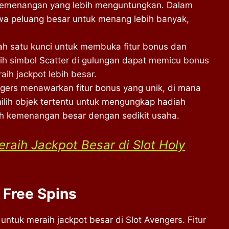
menangan yang lebih menguntungkan. Dalam
a peluang besar untuk menang lebih banyak,
lah satu kunci untuk membuka fitur bonus dan
bih simbol Scatter di gulungan dapat memicu bonus
aih jackpot lebih besar.
engers menawarkan fitur bonus yang unik, di mana
lih objek tertentu untuk mengungkap hadiah
ih kemenangan besar dengan sedikit usaha.
aih Jackpot Besar di Slot Holy
 Free Spins
 untuk meraih jackpot besar di Slot Avengers. Fitur