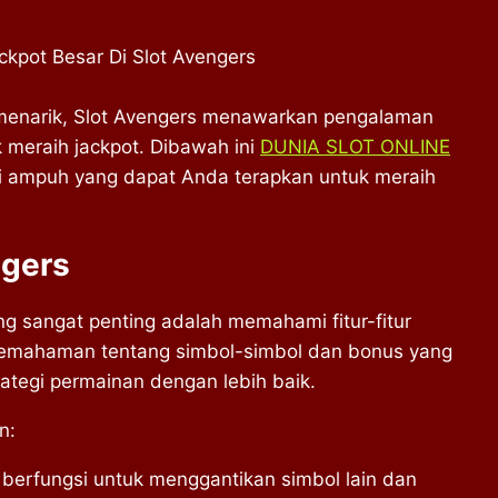
 menarik, Slot Avengers menawarkan pengalaman
 meraih jackpot. Dibawah ini
DUNIA SLOT ONLINE
i ampuh yang dapat Anda terapkan untuk meraih
ngers
g sangat penting adalah memahami fitur-fitur
Pemahaman tentang simbol-simbol dan bonus yang
egi permainan dengan lebih baik.
n:
s berfungsi untuk menggantikan simbol lain dan