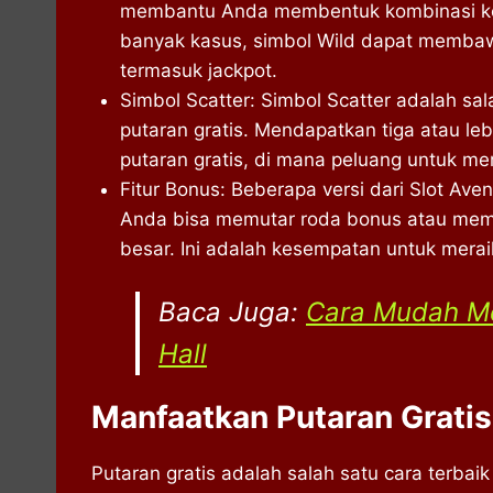
membantu Anda membentuk kombinasi ke
banyak kasus, simbol Wild dapat membaw
termasuk jackpot.
Simbol Scatter: Simbol Scatter adalah sa
putaran gratis. Mendapatkan tiga atau le
putaran gratis, di mana peluang untuk mer
Fitur Bonus: Beberapa versi dari Slot Av
Anda bisa memutar roda bonus atau memi
besar. Ini adalah kesempatan untuk mera
Baca Juga:
Cara Mudah Mer
Hall
Manfaatkan Putaran Gratis
Putaran gratis adalah salah satu cara terbaik