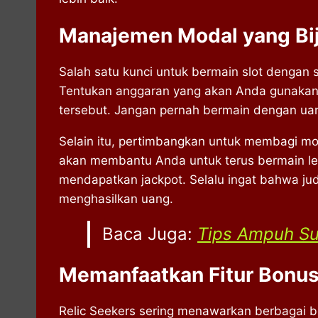
Manajemen Modal yang Bi
Salah satu kunci untuk bermain slot dengan
Tentukan anggaran yang akan Anda gunakan
tersebut. Jangan pernah bermain dengan ua
Selain itu, pertimbangkan untuk membagi mo
akan membantu Anda untuk terus bermain l
mendapatkan jackpot. Selalu ingat bahwa jud
menghasilkan uang.
Baca Juga:
Tips Ampuh Su
Memanfaatkan Fitur Bonus
Relic Seekers sering menawarkan berbagai b