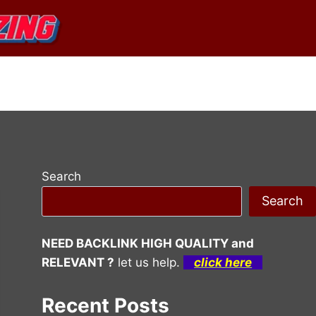
rs
Search
Search
NEED BACKLINK HIGH QUALITY and
RELEVANT ?
let us help.
click here
Recent Posts