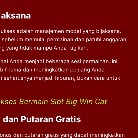
jaksana
 sukses adalah manajemen modal yang bijaksana.
 sebelum memulai permainan dan patuhi anggaran
ng yang tidak mampu Anda rugikan.
dal Anda menjadi beberapa sesi permainan. Ini
ebih lama dan meningkatkan peluang Anda
i seharusnya menjadi hiburan, bukan cara untuk
kses Bermain Slot Big Win Cat
 dan Putaran Gratis
onus dan putaran gratis yang dapat meningkatkan