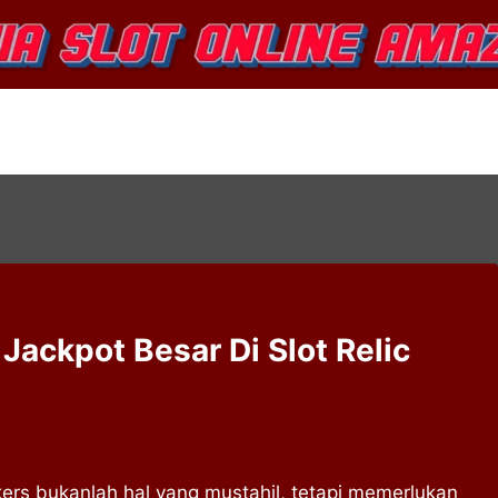
ackpot Besar Slot Relic Seeke
Jackpot Besar Di Slot Relic
kers bukanlah hal yang mustahil, tetapi memerlukan