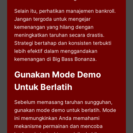
Selain itu, perhatikan manajemen bankroll.
Jangan tergoda untuk mengejar
kemenangan yang hilang dengan
meningkatkan taruhan secara drastis.
Strategi bertahap dan konsisten terbukti
lebih efektif dalam menggandakan
kemenangan di Big Bass Bonanza.
Gunakan Mode Demo
Untuk Berlatih
Sebelum memasang taruhan sungguhan,
gunakan mode demo untuk berlatih. Mode
ini memungkinkan Anda memahami
mekanisme permainan dan mencoba