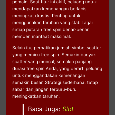
pemain. Saat fitur ini aktif, peluang untuk
mendapatkan kemenangan berlapis
meningkat drastis. Penting untuk
menggunakan taruhan yang stabil agar
setiap putaran free spin benar-benar
memberi manfaat maksimal.
Selain itu, perhatikan jumlah simbol scatter
yang memicu free spin. Semakin banyak
scatter yang muncul, semakin panjang
durasi free spin Anda, yang berarti peluang
untuk menggandakan kemenangan
semakin besar. Strategi sederhana: tetap
sabar dan jangan terburu-buru
meningkatkan taruhan.
Baca Juga:
Slot