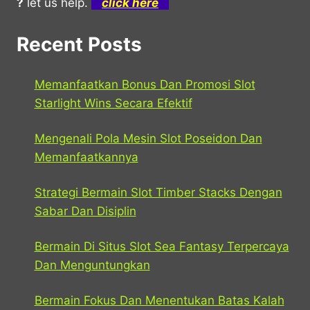
?
let us help.
click here
Recent Posts
Memanfaatkan Bonus Dan Promosi Slot
Starlight Wins Secara Efektif
Mengenali Pola Mesin Slot Poseidon Dan
Memanfaatkannya
Strategi Bermain Slot Timber Stacks Dengan
Sabar Dan Disiplin
Bermain Di Situs Slot Sea Fantasy Terpercaya
Dan Menguntungkan
Bermain Fokus Dan Menentukan Batas Kalah