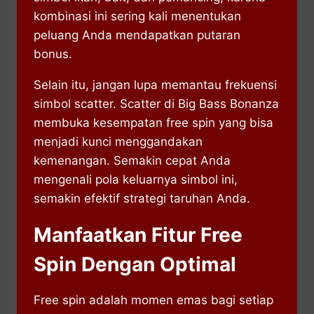
kombinasi ini sering kali menentukan
peluang Anda mendapatkan putaran
bonus.
Selain itu, jangan lupa memantau frekuensi
simbol scatter. Scatter di Big Bass Bonanza
membuka kesempatan free spin yang bisa
menjadi kunci menggandakan
kemenangan. Semakin cepat Anda
mengenali pola keluarnya simbol ini,
semakin efektif strategi taruhan Anda.
Manfaatkan Fitur Free
Spin Dengan Optimal
Free spin adalah momen emas bagi setiap