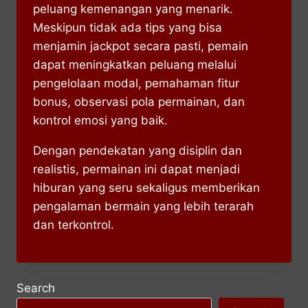
peluang kemenangan yang menarik.
Meskipun tidak ada tips yang bisa
menjamin jackpot secara pasti, pemain
dapat meningkatkan peluang melalui
pengelolaan modal, pemahaman fitur
bonus, observasi pola permainan, dan
kontrol emosi yang baik.
Dengan pendekatan yang disiplin dan
realistis, permainan ini dapat menjadi
hiburan yang seru sekaligus memberikan
pengalaman bermain yang lebih terarah
dan terkontrol.
Search