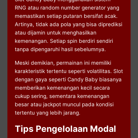
RNG atau random number generator yang
memastikan setiap putaran bersifat acak.
Artinya, tidak ada pola yang bisa diprediksi
atau dijamin untuk menghasilkan
kemenangan. Setiap spin berdiri sendiri
tanpa dipengaruhi hasil sebelumnya.
Meski demikian, permainan ini memiliki
karakteristik tertentu seperti volatilitas. Slot
dengan gaya seperti Candy Baby biasanya
memberikan kemenangan kecil secara
cukup sering, sementara kemenangan
besar atau jackpot muncul pada kondisi
tertentu yang lebih jarang.
Tips Pengelolaan Modal