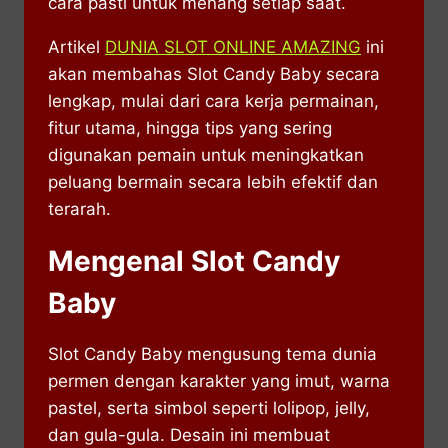
cara pasti untuk menang setiap saat.
Artikel
DUNIA SLOT ONLINE AMAZING
ini
akan membahas Slot Candy Baby secara
lengkap, mulai dari cara kerja permainan,
fitur utama, hingga tips yang sering
digunakan pemain untuk meningkatkan
peluang bermain secara lebih efektif dan
terarah.
Mengenal Slot Candy
Baby
Slot Candy Baby mengusung tema dunia
permen dengan karakter yang imut, warna
pastel, serta simbol seperti lolipop, jelly,
dan gula-gula. Desain ini membuat