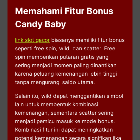
Memahami Fitur Bonus
Candy Baby
link slot gacor
biasanya memiliki fitur bonus
seperti free spin, wild, dan scatter. Free
spin memberikan putaran gratis yang
sering menjadi momen paling dinantikan
karena peluang kemenangan lebih tinggi
tanpa mengurangi saldo utama.
Selain itu, wild dapat menggantikan simbol
lain untuk membentuk kombinasi
kemenangan, sementara scatter sering
menjadi pemicu masuk ke mode bonus.
Kombinasi fitur ini dapat meningkatkan
potensi kemenangan secara signifikan jika