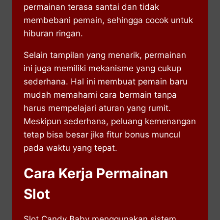
permainan terasa santai dan tidak
membebani pemain, sehingga cocok untuk
hiburan ringan.
Selain tampilan yang menarik, permainan
ini juga memiliki mekanisme yang cukup
sederhana. Hal ini membuat pemain baru
mudah memahami cara bermain tanpa
harus mempelajari aturan yang rumit.
Meskipun sederhana, peluang kemenangan
tetap bisa besar jika fitur bonus muncul
pada waktu yang tepat.
Cara Kerja Permainan
Slot
Slot Candy Baby menggunakan sistem