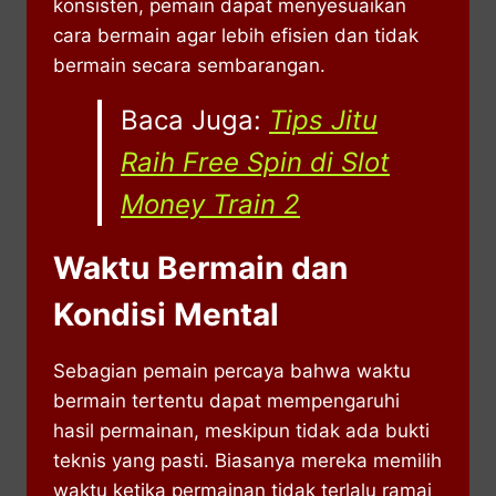
konsisten, pemain dapat menyesuaikan
cara bermain agar lebih efisien dan tidak
bermain secara sembarangan.
Baca Juga:
Tips Jitu
Raih Free Spin di Slot
Money Train 2
Waktu Bermain dan
Kondisi Mental
Sebagian pemain percaya bahwa waktu
bermain tertentu dapat mempengaruhi
hasil permainan, meskipun tidak ada bukti
teknis yang pasti. Biasanya mereka memilih
waktu ketika permainan tidak terlalu ramai