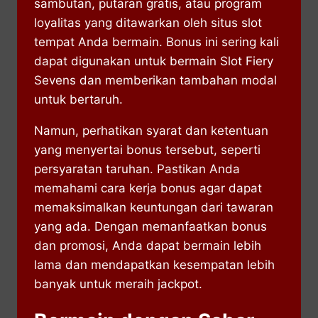
sambutan, putaran gratis, atau program
loyalitas yang ditawarkan oleh situs slot
tempat Anda bermain. Bonus ini sering kali
dapat digunakan untuk bermain Slot Fiery
Sevens dan memberikan tambahan modal
untuk bertaruh.
Namun, perhatikan syarat dan ketentuan
yang menyertai bonus tersebut, seperti
persyaratan taruhan. Pastikan Anda
memahami cara kerja bonus agar dapat
memaksimalkan keuntungan dari tawaran
yang ada. Dengan memanfaatkan bonus
dan promosi, Anda dapat bermain lebih
lama dan mendapatkan kesempatan lebih
banyak untuk meraih jackpot.