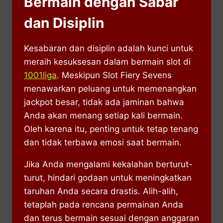
Bermain dengan Sabar
dan Disiplin
Kesabaran dan disiplin adalah kunci untuk
meraih kesuksesan dalam bermain slot di
1001liga
. Meskipun Slot Fiery Sevens
menawarkan peluang untuk memenangkan
jackpot besar, tidak ada jaminan bahwa
Anda akan menang setiap kali bermain.
Oleh karena itu, penting untuk tetap tenang
dan tidak terbawa emosi saat bermain.
Jika Anda mengalami kekalahan berturut-
turut, hindari godaan untuk meningkatkan
taruhan Anda secara drastis. Alih-alih,
tetaplah pada rencana permainan Anda
dan terus bermain sesuai dengan anggaran