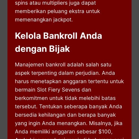
spins atau multipliers juga dapat
memberikan peluang ekstra untuk
memenangkan jackpot.
Kelola Bankroll Anda
dengan Bijak
Manajemen bankroll adalah salah satu
aspek terpenting dalam perjudian. Anda
harus menetapkan anggaran tertentu untuk
bermain Slot Fiery Sevens dan
berkomitmen untuk tidak melebihi batas
tersebut. Tentukan seberapa banyak Anda
bersedia kehilangan dan berapa banyak
yang ingin Anda menangkan. Misalnya, jika
Anda memiliki anggaran sebesar $100,