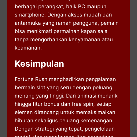
berbagai perangkat, baik PC maupun
smartphone. Dengan akses mudah dan
antarmuka yang ramah pengguna, pemain
bisa menikmati permainan kapan saja
tanpa mengorbankan kenyamanan atau
keamanan.
Kesimpulan
Fortune Rush menghadirkan pengalaman
bermain slot yang seru dengan peluang
menang yang tinggi. Dari animasi menarik
hingga fitur bonus dan free spin, setiap
elemen dirancang untuk memaksimalkan
hiburan sekaligus peluang kemenangan.
Dengan strategi yang tepat, pengelolaan