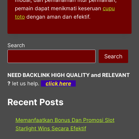
modal, dan pemahaman fitur permainan,
pemain dapat menikmati keseruan
cupu
toto
dengan aman dan efektif.
Search
Search
NEED BACKLINK HIGH QUALITY and RELEVANT
?
let us help.
click here
Recent Posts
Memanfaatkan Bonus Dan Promosi Slot
Starlight Wins Secara Efektif