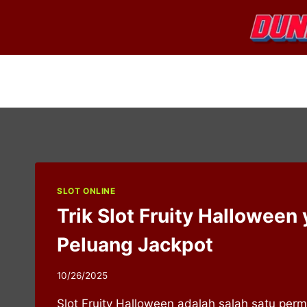
Skip
to
content
SLOT ONLINE
Trik Slot Fruity Hallowee
Peluang Jackpot
10/26/2025
Slot Fruity Halloween adalah salah satu perm