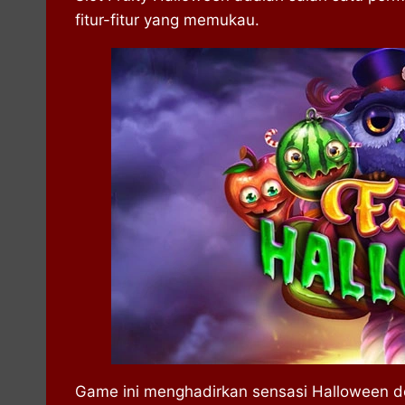
fitur-fitur yang memukau.
Game ini menghadirkan sensasi Halloween d