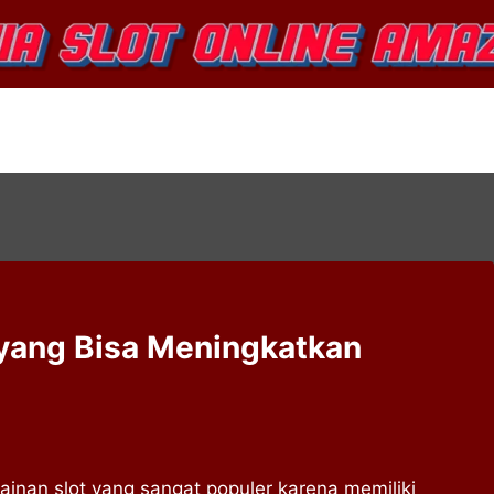
Jackpot Slot Fruity Hallowee
n yang Bisa Meningkatkan
ainan slot yang sangat populer karena memiliki