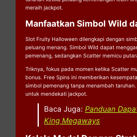
meraih jackpot.
Manfaatkan Simbol Wild d
Slot Fruity Halloween dilengkapi dengan sim
peluang menang. Simbol Wild dapat menggan
pemenang, sedangkan Scatter memicu putara
Triknya, fokus pada momen ketika Scatter m
bonus. Free Spins ini memberikan kesempat
simbol pemenang tanpa menambah taruhan. 
untuk mendekati jackpot.
Baca Juga:
Panduan Dapat 
King Megaways