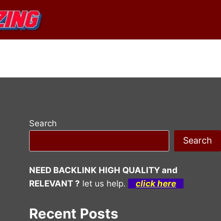
n
Search
Search
NEED BACKLINK HIGH QUALITY and
RELEVANT ?
let us help.
click here
Recent Posts