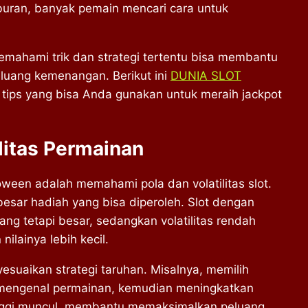
iburan, banyak pemain mencari cara untuk
emahami trik dan strategi tertentu bisa membantu
uang kemenangan. Berikut ini
DUNIA SLOT
tips yang bisa Anda gunakan untuk meraih jackpot
litas Permainan
loween adalah memahami pola dan volatilitas slot.
besar hadiah yang bisa diperoleh. Slot dengan
ang tetapi besar, sedangkan volatilitas rendah
lainya lebih kecil.
esuaikan strategi taruhan. Misalnya, memilih
k mengenal permainan, kemudian meningkatkan
inggi muncul, membantu memaksimalkan peluang