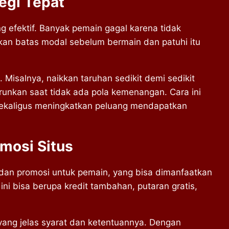
egi Tepat
 efektif. Banyak pemain gagal karena tidak
an batas modal sebelum bermain dan patuhi itu
. Misalnya, naikkan taruhan sedikit demi sedikit
runkan saat tidak ada pola kemenangan. Cara ini
ekaligus meningkatkan peluang mendapatkan
mosi Situs
 dan promosi untuk pemain, yang bisa dimanfaatkan
i bisa berupa kredit tambahan, putaran gratis,
 yang jelas syarat dan ketentuannya. Dengan