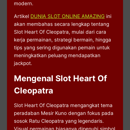
modern.
Artikel
DUNIA SLOT ONLINE AMAZING
ini
akan membahas secara lengkap tentang
Slot Heart Of Cleopatra, mulai dari cara
kerja permainan, strategi bermain, hingga
tips yang sering digunakan pemain untuk
meningkatkan peluang mendapatkan
jackpot.
Mengenal Slot Heart Of
Cleopatra
Slot Heart Of Cleopatra mengangkat tema
peradaban Mesir Kuno dengan fokus pada
sosok Ratu Cleopatra yang legendaris.
Visual permainan biasanya dipenuhi simbol