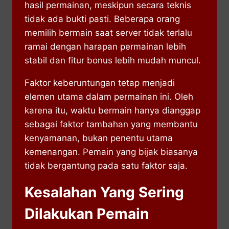
hasil permainan, meskipun secara teknis
tidak ada bukti pasti. Beberapa orang
memilih bermain saat server tidak terlalu
ramai dengan harapan permainan lebih
stabil dan fitur bonus lebih mudah muncul.
Faktor keberuntungan tetap menjadi
elemen utama dalam permainan ini. Oleh
karena itu, waktu bermain hanya dianggap
sebagai faktor tambahan yang membantu
kenyamanan, bukan penentu utama
kemenangan. Pemain yang bijak biasanya
tidak bergantung pada satu faktor saja.
Kesalahan Yang Sering
Dilakukan Pemain