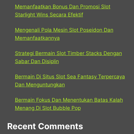
Memanfaatkan Bonus Dan Promosi Slot
Starlight Wins Secara Efektif
Mengenali Pola Mesin Slot Poseidon Dan
Memanfaatkannya
Strategi Bermain Slot Timber Stacks Dengan
Sabar Dan Disiplin
Bermain Di Situs Slot Sea Fantasy Terpercaya
Dan Menguntungkan
Bermain Fokus Dan Menentukan Batas Kalah
Menang Di Slot Bubble Pop
Recent Comments