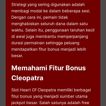
Strategi yang sering digunakan adalah
membagi modal ke dalam beberapa sesi.
Dengan cara ini, pemain tidak
menghabiskan seluruh dana dalam satu
waktu. Selain itu, penggunaan taruhan kecil
di awal juga membantu memperpanjang
durasi permainan sehingga peluang
mendapatkan fitur bonus menjadi lebih
besar.
Memahami Fitur Bonus
Cleopatra
Slot Heart Of Cleopatra memiliki berbagai
fitur bonus yang menjadi sumber utama
jackpot besar. Salah satunya adalah free