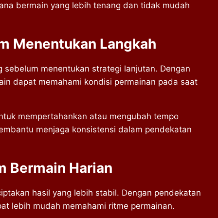
na bermain yang lebih tenang dan tidak mudah
lum Menentukan Langkah
g sebelum menentukan strategi lanjutan. Dengan
ain dapat memahami kondisi permainan pada saat
n untuk mempertahankan atau mengubah tempo
i membantu menjaga konsistensi dalam pendekatan
m Bermain Harian
ptakan hasil yang lebih stabil. Dengan pendekatan
pat lebih mudah memahami ritme permainan.