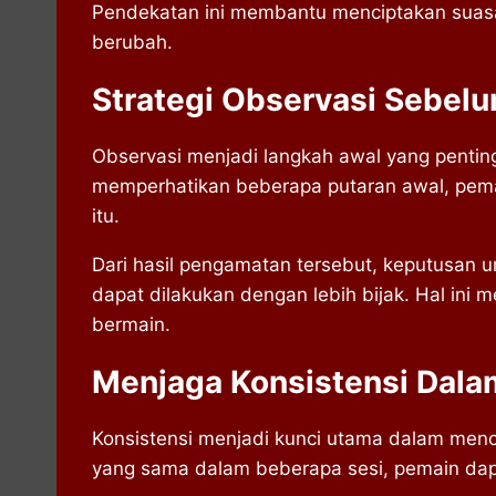
Pendekatan ini membantu menciptakan suasa
berubah.
Strategi Observasi Sebe
Observasi menjadi langkah awal yang pentin
memperhatikan beberapa putaran awal, pem
itu.
Dari hasil pengamatan tersebut, keputusa
dapat dilakukan dengan lebih bijak. Hal in
bermain.
Menjaga Konsistensi Dala
Konsistensi menjadi kunci utama dalam menci
yang sama dalam beberapa sesi, pemain da