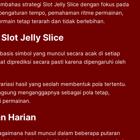
mbahas strategi Slot Jelly Slice dengan fokus pada
ui pengaturan tempo, pemahaman ritme permainan,
main tetap terarah dan tidak berlebihan.
lot Jelly Slice
erbasis simbol yang muncul secara acak di setiap
at diprediksi secara pasti karena dipengaruhi oleh
ariasi hasil yang seolah membentuk pola tertentu.
angsung menganggapnya sebagai pola tetap,
i permainan.
n Harian
bagaimana hasil muncul dalam beberapa putaran