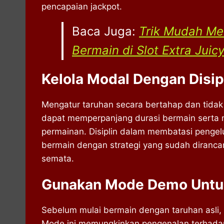
pencapaian jackpot.
Baca Juga:
Trik Mudah Me
Bermain di Slot Extra Juic
Kelola Modal Dengan Disip
Mengatur taruhan secara bertahap dan tida
dapat memperpanjang durasi bermain serta
permainan. Disiplin dalam membatasi penge
bermain dengan strategi yang sudah diranc
semata.
Gunakan Mode Demo Untuk
Sebelum mulai bermain dengan taruhan asli
Mode ini memungkinkan pengenalan terhadap 