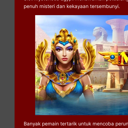
penuh misteri dan kekayaan tersembunyi.
Banyak pemain tertarik untuk mencoba peru