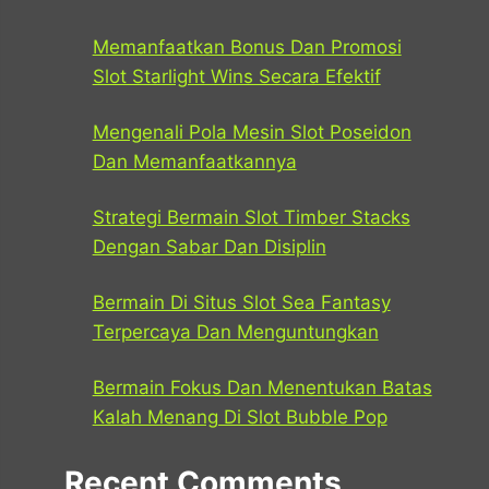
Memanfaatkan Bonus Dan Promosi
Slot Starlight Wins Secara Efektif
Mengenali Pola Mesin Slot Poseidon
Dan Memanfaatkannya
Strategi Bermain Slot Timber Stacks
Dengan Sabar Dan Disiplin
Bermain Di Situs Slot Sea Fantasy
Terpercaya Dan Menguntungkan
Bermain Fokus Dan Menentukan Batas
Kalah Menang Di Slot Bubble Pop
Recent Comments