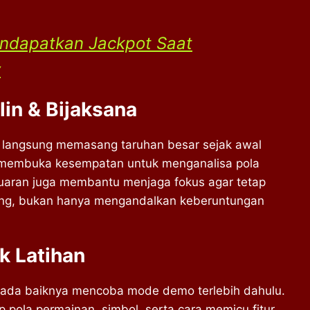
ndapatkan Jackpot Saat
y
lin & Bijaksana
k langsung memasang taruhan besar sejak awal
 membuka kesempatan untuk menganalisa pola
luaran juga membantu menjaga fokus agar tetap
ang, bukan hanya mengandalkan keberuntungan
 Latihan
, ada baiknya mencoba mode demo terlebih dahulu.
pola permainan, simbol, serta cara memicu fitur