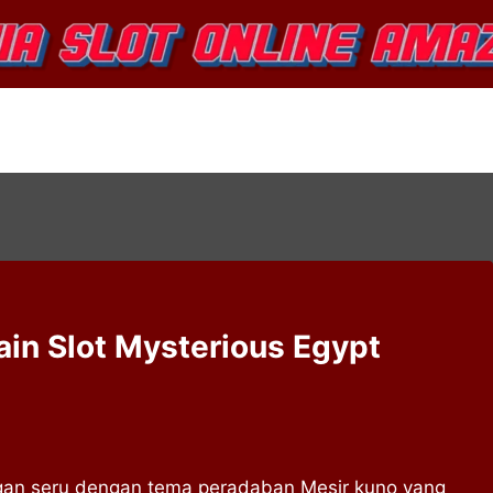
Jackpot Slot Mysterious Egyp
in Slot Mysterious Egypt
gan seru dengan tema peradaban Mesir kuno yang