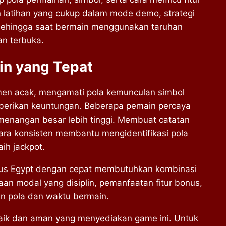
n latihan yang cukup dalam mode demo, strategi
 sehingga saat bermain menggunakan taruhan
an terbuka.
in yang Tepat
men acak, mengamati pola kemunculan simbol
berikan keuntungan. Beberapa pemain percaya
enangan besar lebih tinggi. Membuat catatan
ra konsisten membantu mengidentifikasi pola
ih jackpot.
ious Egypt dengan cepat membutuhkan kombinasi
an modal yang disiplin, pemanfaatan fitur bonus,
n pola dan waktu bermain.
baik dan aman yang menyediakan game ini. Untuk