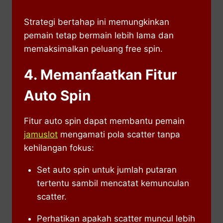
Strategi bertahap ini memungkinkan
pemain tetap bermain lebih lama dan
memaksimalkan peluang free spin.
4. Memanfaatkan Fitur
Auto Spin
Fitur auto spin dapat membantu pemain
jamuslot
mengamati pola scatter tanpa
kehilangan fokus:
Set auto spin untuk jumlah putaran
tertentu sambil mencatat kemunculan
scatter.
Perhatikan apakah scatter muncul lebih