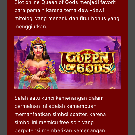
Slot online Queen of Gods menjadi favorit
para pemain karena tema dewi-dewi
mitologi yang menarik dan fitur bonus yang
menggiurkan.
Salah satu kunci kemenangan dalam
permainan ini adalah kemampuan
memanfaatkan simbol scatter, karena
simbol ini memicu free spin yang
berpotensi memberikan kemenangan