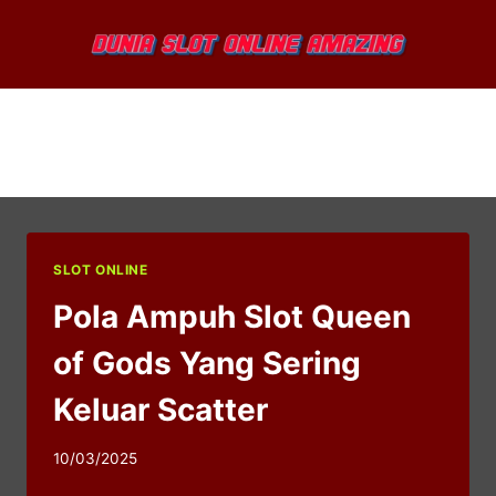
Skip
to
content
Jackpot Slot Queen of
Gods
SLOT ONLINE
Pola Ampuh Slot Queen
of Gods Yang Sering
Keluar Scatter
10/03/2025