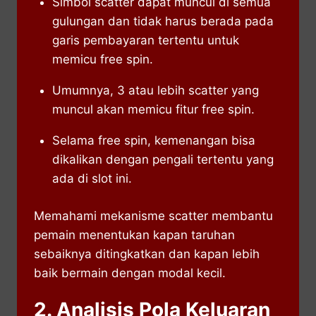
Simbol scatter dapat muncul di semua
gulungan dan tidak harus berada pada
garis pembayaran tertentu untuk
memicu free spin.
Umumnya, 3 atau lebih scatter yang
muncul akan memicu fitur free spin.
Selama free spin, kemenangan bisa
dikalikan dengan pengali tertentu yang
ada di slot ini.
Memahami mekanisme scatter membantu
pemain menentukan kapan taruhan
sebaiknya ditingkatkan dan kapan lebih
baik bermain dengan modal kecil.
2. Analisis Pola Keluaran