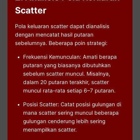
Scatter
Pola keluaran scatter dapat dianalisis
dengan mencatat hasil putaran
sebelumnya. Beberapa poin strategi:
Frekuensi Kemunculan: Amati berapa
putaran yang biasanya dibutuhkan
sebelum scatter muncul. Misalnya,
dalam 20 putaran terakhir, scatter
muncul rata-rata setiap 6–7 putaran.
Posisi Scatter: Catat posisi gulungan di
mana scatter sering muncul beberapa
gulungan cenderung lebih sering
menampilkan scatter.