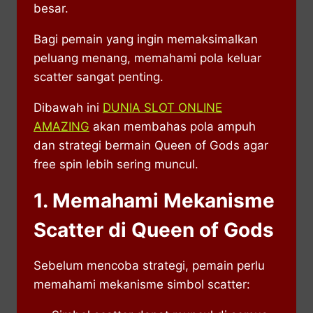
besar.
Bagi pemain yang ingin memaksimalkan
peluang menang, memahami pola keluar
scatter sangat penting.
Dibawah ini
DUNIA SLOT ONLINE
AMAZING
akan membahas pola ampuh
dan strategi bermain Queen of Gods agar
free spin lebih sering muncul.
1. Memahami Mekanisme
Scatter di Queen of Gods
Sebelum mencoba strategi, pemain perlu
memahami mekanisme simbol scatter: