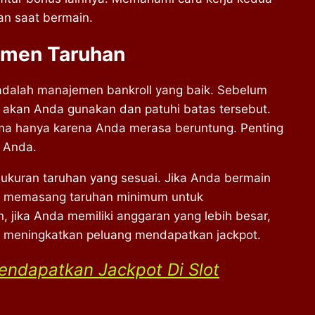
an saat bermain.
emen Taruhan
 adalah manajemen bankroll yang baik. Sebelum
 akan Anda gunakan dan patuhi batas tersebut.
ama hanya karena Anda merasa beruntung. Penting
g Anda.
 ukuran taruhan yang sesuai. Jika Anda bermain
uk memasang taruhan minimum untuk
jika Anda memiliki anggaran yang lebih besar,
 meningkatkan peluang mendapatkan jackpot.
endapatkan Jackpot Di Slot