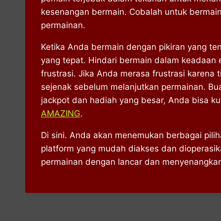
kesenangan bermain. Cobalah untuk bermain
permainan.
Ketika Anda bermain dengan pikiran yang t
yang tepat. Hindari bermain dalam keadaan e
frustrasi. Jika Anda merasa frustrasi karena
sejenak sebelum melanjutkan permainan. Bu
jackpot dan hadiah yang besar, Anda bisa kun
AMAZING
.
Di sini. Anda akan menemukan berbagai pili
platform yang mudah diakses dan dioperasi
permainan dengan lancar dan menyenangkan