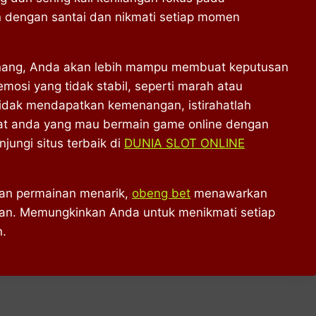
 dengan santai dan nikmati setiap momen
enang, Anda akan lebih mampu membuat keputusan
mosi yang tidak stabil, seperti marah atau
 tidak mendapatkan kemenangan, istirahatlah
at anda yang mau bermain game online dengan
jungi situs terbaik di
DUNIA SLOT ONLINE
han permainan menarik,
obeng bet
menawarkan
kan. Memungkinkan Anda untuk menikmati setiap
.