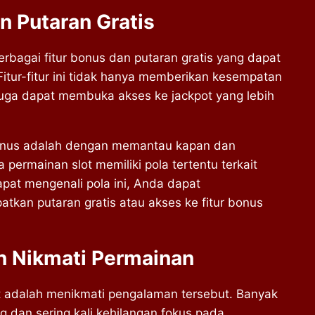
n Putaran Gratis
erbagai fitur bonus dan putaran gratis yang dapat
tur-fitur ini tidak hanya memberikan kesempatan
uga dapat membuka akses ke jackpot yang lebih
bonus adalah dengan memantau kapan dan
 permainan slot memiliki pola tertentu terkait
apat mengenali pola ini, Anda dapat
kan putaran gratis atau akses ke fitur bonus
n Nikmati Permainan
ot adalah menikmati pengalaman tersebut. Banyak
 dan sering kali kehilangan fokus pada