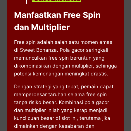
Manfaatkan Free Spin
dan Multiplier
Free spin adalah salah satu momen emas
di Sweet Bonanza. Pola gacor seringkali
memunculkan free spin beruntun yang
dikombinasikan dengan multiplier, sehingga
potensi kemenangan meningkat drastis.
Dengan strategi yang tepat, pemain dapat
memperbesar taruhan selama free spin
tanpa risiko besar. Kombinasi pola gacor
dan multiplier inilah yang kerap menjadi
kunci cuan besar di slot ini, terutama jika
dimainkan dengan kesabaran dan