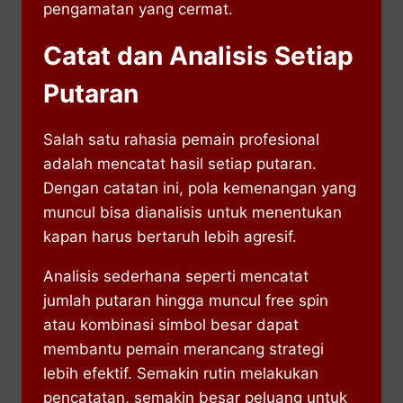
pengamatan yang cermat.
Catat dan Analisis Setiap
Putaran
Salah satu rahasia pemain profesional
adalah mencatat hasil setiap putaran.
Dengan catatan ini, pola kemenangan yang
muncul bisa dianalisis untuk menentukan
kapan harus bertaruh lebih agresif.
Analisis sederhana seperti mencatat
jumlah putaran hingga muncul free spin
atau kombinasi simbol besar dapat
membantu pemain merancang strategi
lebih efektif. Semakin rutin melakukan
pencatatan, semakin besar peluang untuk