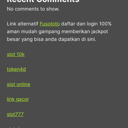
No comments to show.
Link alternatif
Fusototo
daftar dan login 100%
aman mudah gampang memberikan jackpot
besar yang bisa anda dapatkan di sini.
slot 10k
token4d
slot online
link gacor
slot777