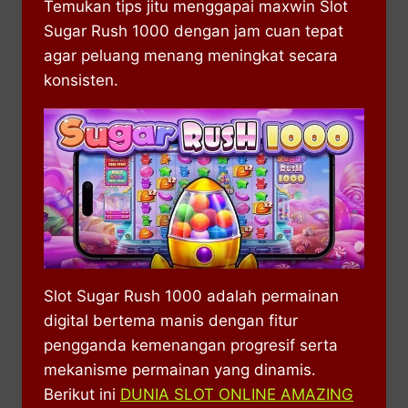
Temukan tips jitu menggapai maxwin Slot
Sugar Rush 1000 dengan jam cuan tepat
agar peluang menang meningkat secara
konsisten.
Slot Sugar Rush 1000 adalah permainan
digital bertema manis dengan fitur
pengganda kemenangan progresif serta
mekanisme permainan yang dinamis.
Berikut ini
DUNIA SLOT ONLINE AMAZING