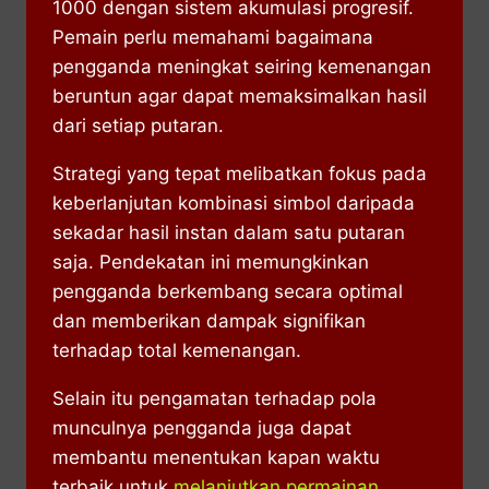
1000 dengan sistem akumulasi progresif.
Pemain perlu memahami bagaimana
pengganda meningkat seiring kemenangan
beruntun agar dapat memaksimalkan hasil
dari setiap putaran.
Strategi yang tepat melibatkan fokus pada
keberlanjutan kombinasi simbol daripada
sekadar hasil instan dalam satu putaran
saja. Pendekatan ini memungkinkan
pengganda berkembang secara optimal
dan memberikan dampak signifikan
terhadap total kemenangan.
Selain itu pengamatan terhadap pola
munculnya pengganda juga dapat
membantu menentukan kapan waktu
terbaik untuk
melanjutkan permainan
.