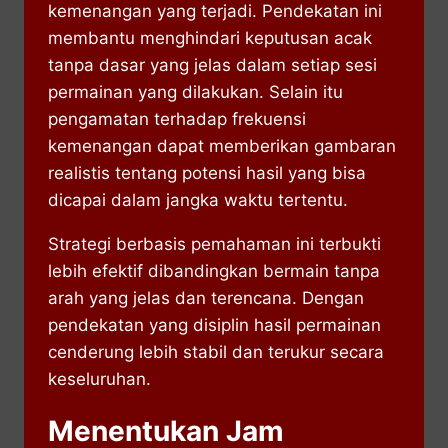
kemenangan yang terjadi. Pendekatan ini
membantu menghindari keputusan acak
tanpa dasar yang jelas dalam setiap sesi
permainan yang dilakukan. Selain itu
pengamatan terhadap frekuensi
kemenangan dapat memberikan gambaran
realistis tentang potensi hasil yang bisa
dicapai dalam jangka waktu tertentu.
Strategi berbasis pemahaman ini terbukti
lebih efektif dibandingkan bermain tanpa
arah yang jelas dan terencana. Dengan
pendekatan yang disiplin hasil permainan
cenderung lebih stabil dan terukur secara
keseluruhan.
Menentukan Jam