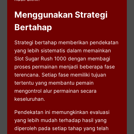
Menggunakan Strategi
Bertahap
Strategi bertahap memberikan pendekatan
yang lebih sistematis dalam memainkan
Slot Sugar Rush 1000 dengan membagi
proses permainan menjadi beberapa fase
terencana. Setiap fase memiliki tujuan
tertentu yang membantu pemain
mengontrol alur permainan secara
keseluruhan.
Pendekatan ini memungkinkan evaluasi
yang lebih mudah terhadap hasil yang
diperoleh pada setiap tahap yang telah