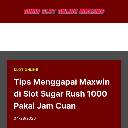
Skip
to
content
Jam Cuan di Slot Sugar
Rush 1000
SLOT ONLINE
Tips Menggapai Maxwin
di Slot Sugar Rush 1000
Pakai Jam Cuan
04/28/2026