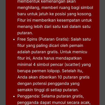
membentuk kemenangan akan
menghilang, memberi ruang bagi simbol
baru untuk jatuh ke posisi yang kosong.
Fitur ini memberikan kesempatan untuk
menang lebih dari satu kali dalam satu
putaran.
Free Spins (Putaran Gratis): Salah satu
fitur yang paling dicari oleh pemain
adalah putaran gratis. Untuk memicu
fitur ini, Anda harus mendapatkan
minimal 4 simbol pencar (scatter) yang
berupa permen lolipop. Setelah itu,
Anda akan diberikan 10 putaran gratis
dengan potensi pengganda yang
semakin tinggi di setiap putaran.
Pengganda: Selama putaran gratis,
pengganda dapat muncul secara acak,