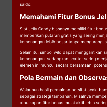
saldo.
Memahami Fitur Bonus Jel
Slot Jelly Candy biasanya memiliki fitur bonus
memberikan putaran gratis yang sering menj
kemenangan lebih besar tanpa mengurangi s
Selain itu, simbol wild dapat menggantikan 
kemenangan, sedangkan scatter sering menj
elemen ini muncul secara bersamaan, potens
Pola Bermain dan Observa
Walaupun hasil permainan bersifat acak, ba
sebagai strategi tambahan. Misalnya mempe
atau kapan fitur bonus mulai aktif lebih serin