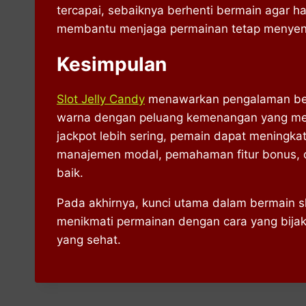
tercapai, sebaiknya berhenti bermain agar ha
membantu menjaga permainan tetap menyena
Kesimpulan
Slot Jelly Candy
menawarkan pengalaman ber
warna dengan peluang kemenangan yang mena
jackpot lebih sering, pemain dapat meningka
manajemen modal, pemahaman fitur bonus, o
baik.
Pada akhirnya, kunci utama dalam bermain s
menikmati permainan dengan cara yang bijak, 
yang sehat.