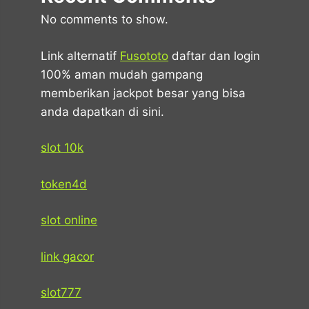
No comments to show.
Link alternatif
Fusototo
daftar dan login
100% aman mudah gampang
memberikan jackpot besar yang bisa
anda dapatkan di sini.
slot 10k
token4d
slot online
link gacor
slot777