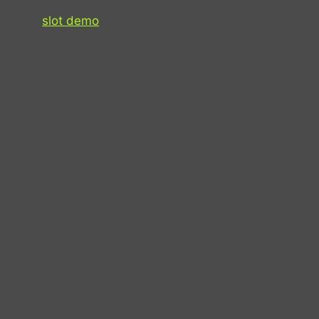
slot demo