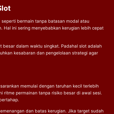
lot
seperti bermain tanpa batasan modal atau
. Hal ini sering menyebabkan kerugian lebih cepat
ot besar dalam waktu singkat. Padahal slot adalah
uhkan kesabaran dan pengelolaan strategi agar
arankan memulai dengan taruhan kecil terlebih
ritme permainan tanpa risiko besar di awal sesi.
 bertahap.
 kemenangan dan batas kerugian. Jika target sudah