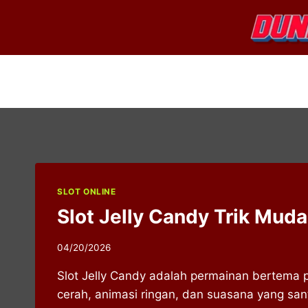
Skip
to
content
SLOT ONLINE
Slot Jelly Candy Trik Mud
04/20/2026
Slot Jelly Candy adalah permainan bertema 
cerah, animasi ringan, dan suasana yang sant