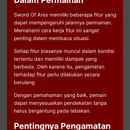
Dalam Permainan
Sword Of Ares memiliki beberapa fitur yang
dapat mempengaruhi jalannya permainan.
Memahami cara kerja fitur ini sangat
penting dalam membaca situasi.
Setiap fitur biasanya muncul dalam kondisi
tertentu dan memiliki dampak yang
berbeda. Oleh karena itu, pengamatan
terhadap fitur perlu dilakukan secara
berulang.
Dengan pemahaman yang baik, pemain
dapat menyesuaikan pendekatan tanpa
harus bergantung pada tebakan.
Pentingnya Pengamatan