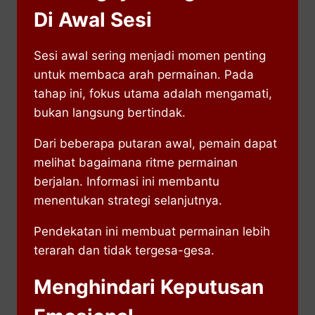
Di Awal Sesi
Sesi awal sering menjadi momen penting
untuk membaca arah permainan. Pada
tahap ini, fokus utama adalah mengamati,
bukan langsung bertindak.
Dari beberapa putaran awal, pemain dapat
melihat bagaimana ritme permainan
berjalan. Informasi ini membantu
menentukan strategi selanjutnya.
Pendekatan ini membuat permainan lebih
terarah dan tidak tergesa-gesa.
Menghindari Keputusan