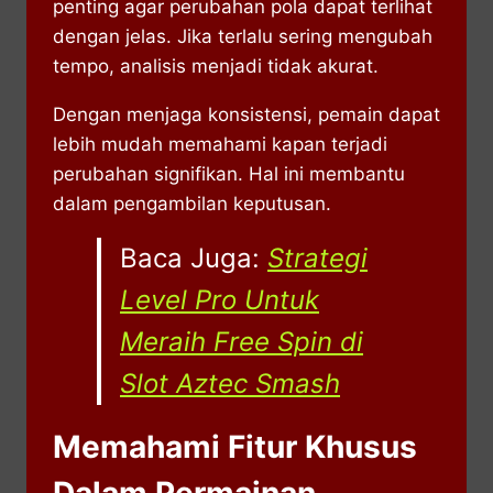
penting agar perubahan pola dapat terlihat
dengan jelas. Jika terlalu sering mengubah
tempo, analisis menjadi tidak akurat.
Dengan menjaga konsistensi, pemain dapat
lebih mudah memahami kapan terjadi
perubahan signifikan. Hal ini membantu
dalam pengambilan keputusan.
Baca Juga:
Strategi
Level Pro Untuk
Meraih Free Spin di
Slot Aztec Smash
Memahami Fitur Khusus